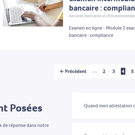
bancaire : complia
Services bancaires et d'investisseme
Examen en ligne - Module 2 exa
bancaire : compliance
…
← Précédent
2
3
4
5
t Posées
Quand mon attestation de
as de réponse dans notre