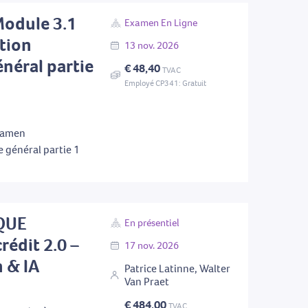
Module 3.1
Examen En Ligne
tion
13
nov.
2026
énéral partie
€ 48,40
TVAC
Employé CP341: Gratuit
examen
e général partie 1
QUE
En présentiel
rédit 2.0 –
17
nov.
2026
n & IA
Patrice Latinne, Walter
Van Praet
€ 484,00
TVAC