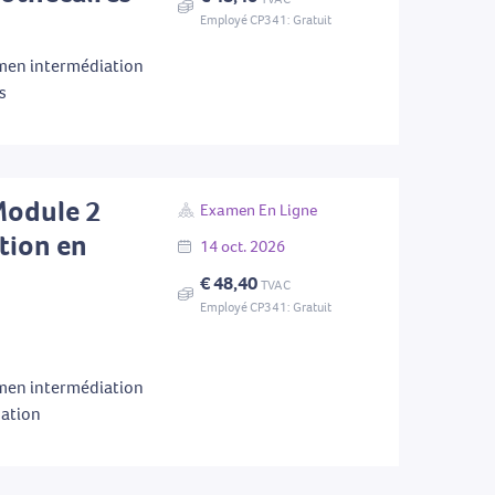
Employé CP341: Gratuit
men intermédiation
s
Module 2
Examen En Ligne
tion en
14
oct.
2026
€ 48,40
TVAC
Employé CP341: Gratuit
men intermédiation
mation