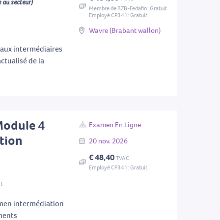
 au secteur)
Membre de BZB-Fedafin: Gratuit
Employé CP341: Gratuit
Wavre (Brabant wallon)
aux intermédiaires
ctualisé de la
Module 4
Examen En Ligne
tion
20
nov.
2026
€ 48,40
TVAC
Employé CP341: Gratuit
nt
men intermédiation
ements