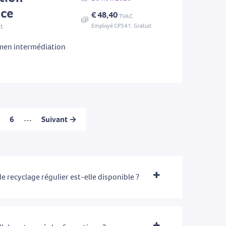
nce
€ 48,40
TVAC
Employé CP341: Gratuit
nt
men intermédiation
…
6
Suivant →
 recyclage régulier est-elle disponible ?