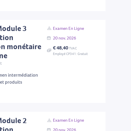
Module 3
Examen En Ligne
tion
20
nov.
2026
ion monétaire
€ 48,40
TVAC
gne
Employé CP341: Gratuit
nt
men intermédiation
 et produits
Module 2
Examen En Ligne
tion
20
nov.
2026