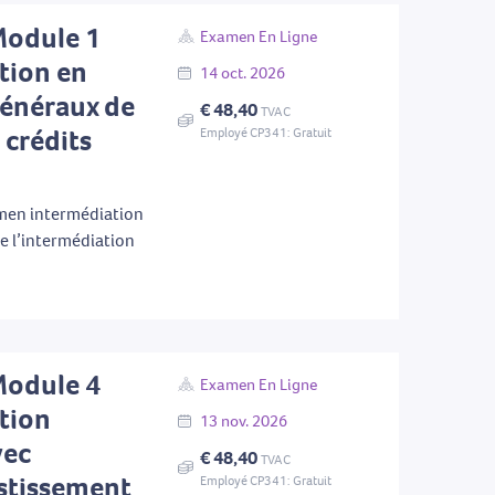
Module 1
Examen En Ligne
tion en
14
oct.
2026
 généraux de
€ 48,40
TVAC
 crédits
Employé CP341: Gratuit
men intermédiation
de l’intermédiation
Module 4
Examen En Ligne
tion
13
nov.
2026
vec
€ 48,40
TVAC
stissement
Employé CP341: Gratuit