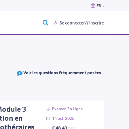
FR
Nederlands
Se connecter/s'inscrire
Français
Voir les questions fréquemment posées
Module 3
Examen En Ligne
tion en
14
oct.
2026
pothécaires
€ 48,40
TVAC