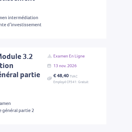
men intermédiation
nte d’investissement
Module 3.2
Examen En Ligne
tion
13
nov.
2026
énéral partie
€ 48,40
TVAC
Employé CP341: Gratuit
examen
e général partie 2