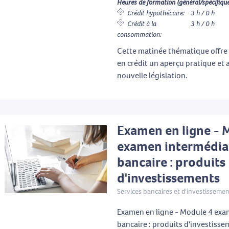
Heures de formation (général/spécifique
Crédit hypothécaire:
3 h / 0 h
Crédit à la
3 h / 0 h
consommation:
Cette matinée thématique offre 
en crédit un aperçu pratique et a
nouvelle législation.
Examen en ligne - 
examen intermédia
bancaire : produits
d'investissements
Services bancaires et d'investisseme
Examen en ligne - Module 4 exa
bancaire : produits d'investiss