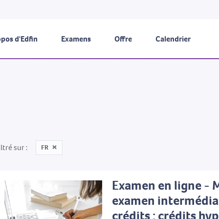
pos d'Edfin
Examens
Offre
Calendrier
iltré sur
FR
Examen en ligne - 
examen intermédia
crédits : crédits hy