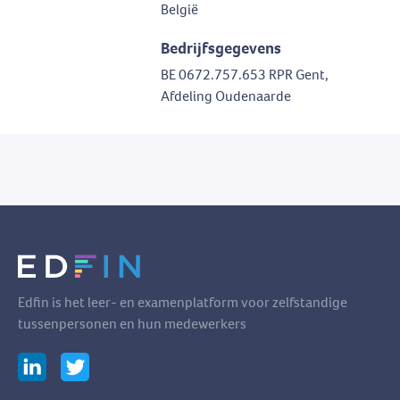
België
Bedrijfsgegevens
BE 0672.757.653 RPR Gent,
Afdeling Oudenaarde
Edfin is het leer- en examenplatform voor zelfstandige
tussenpersonen en hun medewerkers