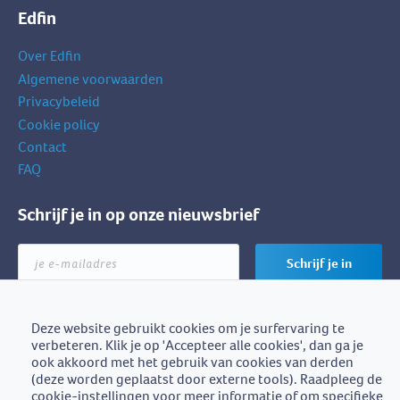
Edfin
Over Edfin
Algemene voorwaarden
Privacybeleid
Cookie policy
Contact
FAQ
Schrijf je in op onze nieuwsbrief
je
Schrijf je in
e-
mailadres
Deze website gebruikt cookies om je surfervaring te
verbeteren. Klik je op 'Accepteer alle cookies', dan ga je
Edfin is een initiatief van
ook akkoord met het gebruik van cookies van derden
BZB-Fedafin
(deze worden geplaatst door externe tools). Raadpleeg de
cookie-instellingen voor meer informatie of om specifieke
Edfin vzw - Einestraat 21, 9700 Oudenaarde - BE0672.757.653 -