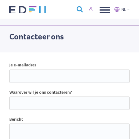
Over Edfin
NL
Opleidingen
Nederlands
Français
Kalender
Contacteer ons
Contact
Je e-mailadres
Waarover wil je ons contacteren?
Bericht