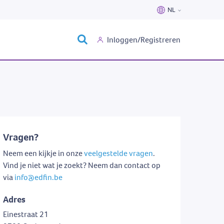
NL
Nederlands
Inloggen/Registreren
Français
Vragen?
Neem een kijkje in onze
veelgestelde vragen
.
Vind je niet wat je zoekt? Neem dan contact op
via
info@edfin.be
Adres
Einestraat 21