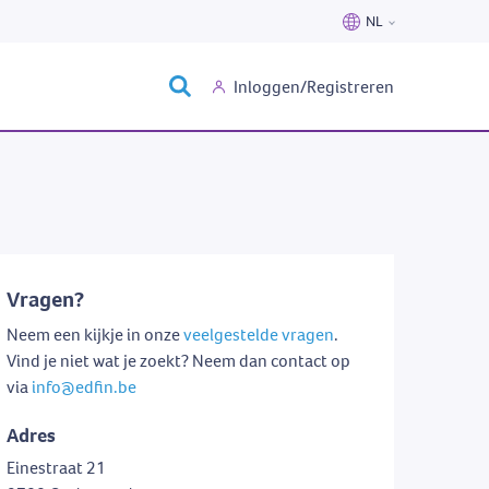
NL
Nederlands
Inloggen/Registreren
Français
Vragen?
Neem een kijkje in onze
veelgestelde vragen
.
Vind je niet wat je zoekt? Neem dan contact op
via
info@edfin.be
Adres
Einestraat 21