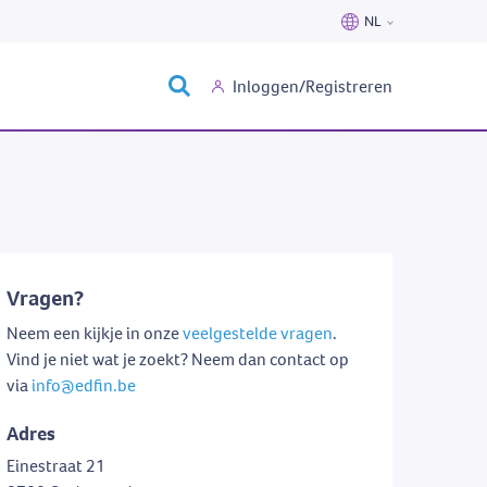
NL
Nederlands
Inloggen/Registreren
Français
Vragen?
Neem een kijkje in onze
veelgestelde vragen
.
Vind je niet wat je zoekt? Neem dan contact op
via
info@edfin.be
Adres
Einestraat 21