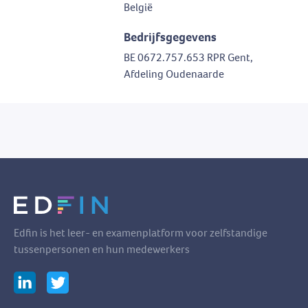
België
Bedrijfsgegevens
BE 0672.757.653 RPR Gent,
Afdeling Oudenaarde
Edfin is het leer- en examenplatform voor zelfstandige
tussenpersonen en hun medewerkers