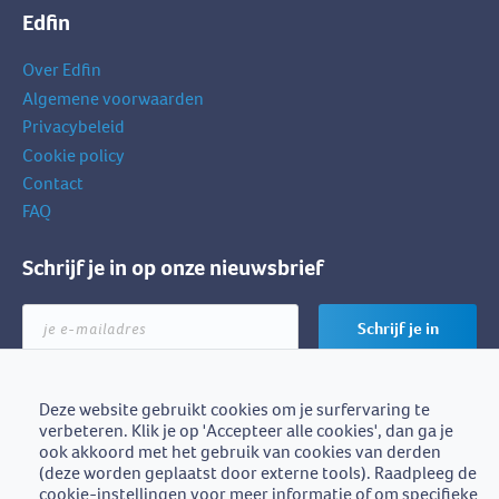
Edfin
Over Edfin
Algemene voorwaarden
Privacybeleid
Cookie policy
Contact
FAQ
Schrijf je in op onze nieuwsbrief
je
Schrijf je in
e-
mailadres
Deze website gebruikt cookies om je surfervaring te
verbeteren. Klik je op 'Accepteer alle cookies', dan ga je
Edfin is een initiatief van
ook akkoord met het gebruik van cookies van derden
BZB-Fedafin
(deze worden geplaatst door externe tools). Raadpleeg de
cookie-instellingen voor meer informatie of om specifieke
Edfin vzw - Einestraat 21, 9700 Oudenaarde - BE0672.757.653 -