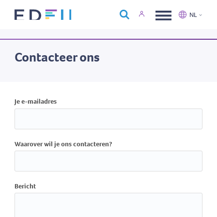
Over Edfin
NL
Opleidingen
Nederlands
Français
Kalender
Contacteer ons
Contact
Je e-mailadres
Waarover wil je ons contacteren?
Bericht