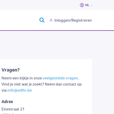
NL
Nederlands
Inloggen/Registreren
Français
Vragen?
Neem een kijkje in onze
veelgestelde vragen
.
Vind je niet wat je zoekt? Neem dan contact op
via
info@edfin.be
Adres
Einestraat 21