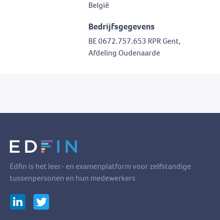
België
Bedrijfsgegevens
BE 0672.757.653 RPR Gent,
Afdeling Oudenaarde
Edfin is het leer- en examenplatform voor zelfstandige
tussenpersonen en hun medewerkers