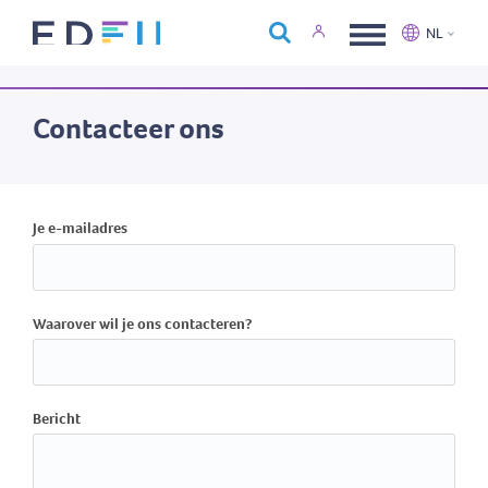
Over Edfin
NL
Opleidingen
Nederlands
Français
Kalender
Contacteer ons
Contact
Je e-mailadres
Waarover wil je ons contacteren?
Bericht