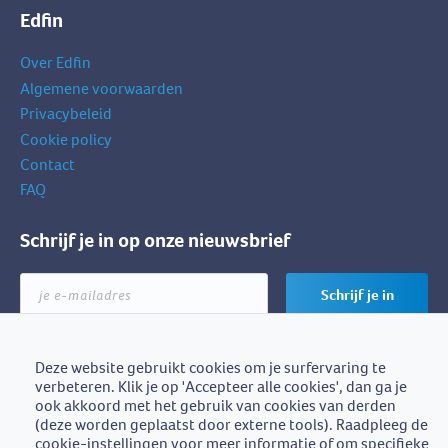
Edfin
Over Edfin
Algemene voorwaarden
Privacybeleid
Cookie policy
Contact
FAQ
Schrijf je in op onze nieuwsbrief
je
Schrijf je in
e-
mailadres
Deze website gebruikt cookies om je surfervaring te
verbeteren. Klik je op 'Accepteer alle cookies', dan ga je
Edfin is een initiatief van
ook akkoord met het gebruik van cookies van derden
BZB-Fedafin
(deze worden geplaatst door externe tools). Raadpleeg de
cookie-instellingen voor meer informatie of om specifieke
Edfin vzw - Einestraat 21, 9700 Oudenaarde - BE0672.757.653 -