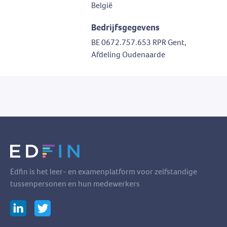
België
Bedrijfsgegevens
BE 0672.757.653 RPR Gent,
Afdeling Oudenaarde
Edfin is het leer- en examenplatform voor zelfstandige
tussenpersonen en hun medewerkers