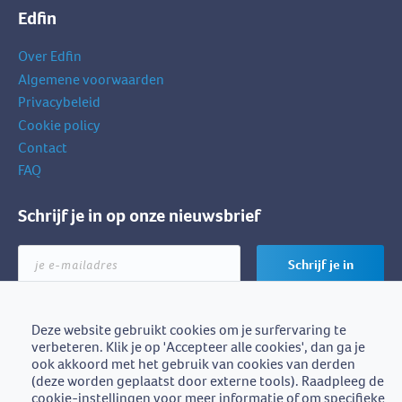
Edfin
Over Edfin
Algemene voorwaarden
Privacybeleid
Cookie policy
Contact
FAQ
Schrijf je in op onze nieuwsbrief
je
Schrijf je in
e-
mailadres
Deze website gebruikt cookies om je surfervaring te
verbeteren. Klik je op 'Accepteer alle cookies', dan ga je
Edfin is een initiatief van
ook akkoord met het gebruik van cookies van derden
BZB-Fedafin
(deze worden geplaatst door externe tools). Raadpleeg de
cookie-instellingen voor meer informatie of om specifieke
Edfin vzw - Einestraat 21, 9700 Oudenaarde - BE0672.757.653 -