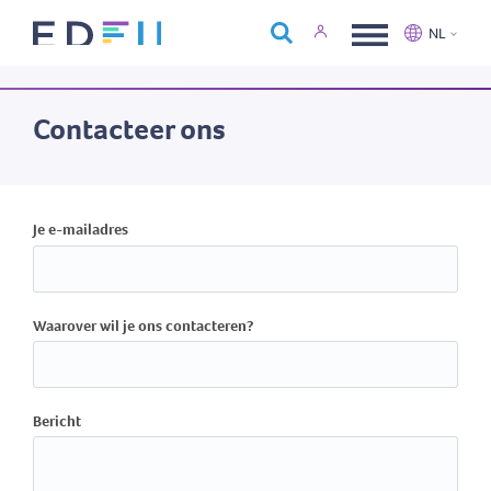
Over Edfin
NL
Opleidingen
Nederlands
Français
Kalender
Contacteer ons
Contact
Je e-mailadres
Waarover wil je ons contacteren?
Bericht