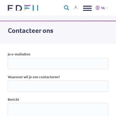
Over Edfin
NL
Opleidingen
Nederlands
Français
Kalender
Contacteer ons
Contact
Je e-mailadres
Waarover wil je ons contacteren?
Bericht