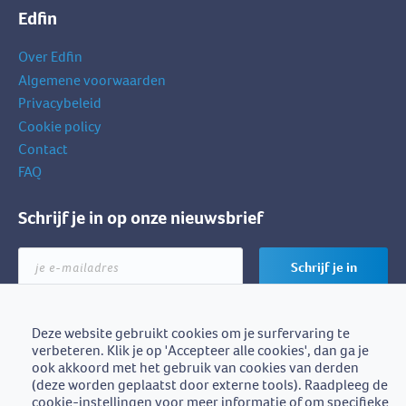
Edfin
Over Edfin
Algemene voorwaarden
Privacybeleid
Cookie policy
Contact
FAQ
Schrijf je in op onze nieuwsbrief
je
Schrijf je in
e-
mailadres
Deze website gebruikt cookies om je surfervaring te
verbeteren. Klik je op 'Accepteer alle cookies', dan ga je
Edfin is een initiatief van
ook akkoord met het gebruik van cookies van derden
BZB-Fedafin
(deze worden geplaatst door externe tools). Raadpleeg de
cookie-instellingen voor meer informatie of om specifieke
Edfin vzw - Einestraat 21, 9700 Oudenaarde - BE0672.757.653 -