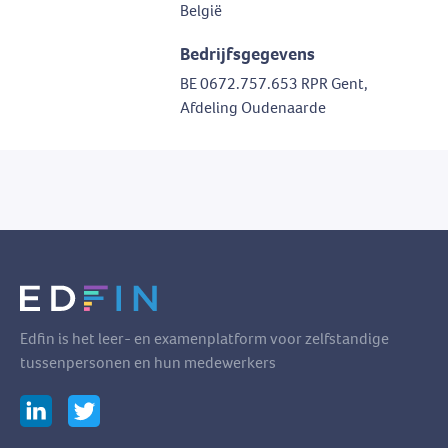
België
Bedrijfsgegevens
BE 0672.757.653 RPR Gent,
Afdeling Oudenaarde
Edfin is het leer- en examenplatform voor zelfstandige
tussenpersonen en hun medewerkers