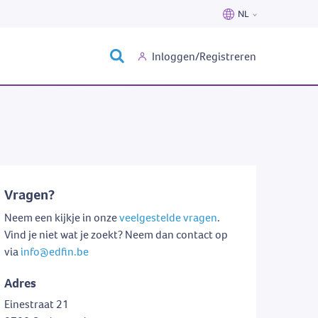
NL
Nederlands
Inloggen/Registreren
Français
Vragen?
Neem een kijkje in onze
veelgestelde vragen
.
Vind je niet wat je zoekt? Neem dan contact op
via
info@edfin.be
Adres
Einestraat 21