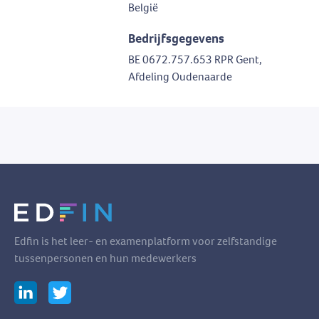
België
Bedrijfsgegevens
BE 0672.757.653 RPR Gent,
Afdeling Oudenaarde
Edfin is het leer- en examenplatform voor zelfstandige
tussenpersonen en hun medewerkers