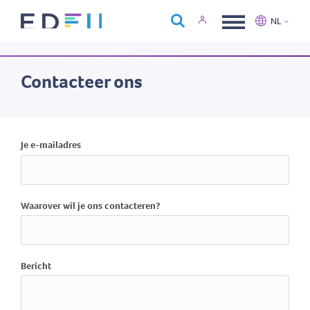
Over Edfin
NL
Opleidingen
Nederlands
Français
Kalender
Contacteer ons
Contact
Je e-mailadres
Waarover wil je ons contacteren?
Bericht