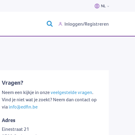
NL
Nederlands
Inloggen/Registreren
Français
Vragen?
Neem een kijkje in onze
veelgestelde vragen
.
Vind je niet wat je zoekt? Neem dan contact op
via
info@edfin.be
Adres
Einestraat 21