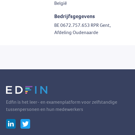
België
Bedrijfsgegevens
BE 0672.757.653 RPR Gent,
Afdeling Oudenaarde
Edfin is het leer- en examenplatform voor zelfstandige
tussenpersonen en hun medewerkers