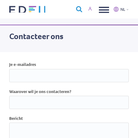
Over Edfin
NL
Opleidingen
Nederlands
Français
Kalender
Contacteer ons
Contact
Je e-mailadres
Waarover wil je ons contacteren?
Bericht