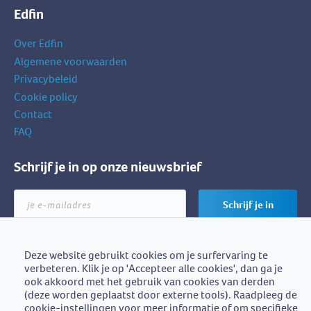
Edfin
Over Edfin
Algemene voorwaarden
Privacybeleid
Cookie policy
Contact
FAQ
Schrijf je in op onze nieuwsbrief
je
Schrijf je in
e-
mailadres
Deze website gebruikt cookies om je surfervaring te
verbeteren. Klik je op 'Accepteer alle cookies', dan ga je
Edfin is een initiatief van
ook akkoord met het gebruik van cookies van derden
BZB-Fedafin
(deze worden geplaatst door externe tools). Raadpleeg de
cookie-instellingen voor meer informatie of om specifieke
Edfin vzw - Einestraat 21, 9700 Oudenaarde - BE0672.757.653 -