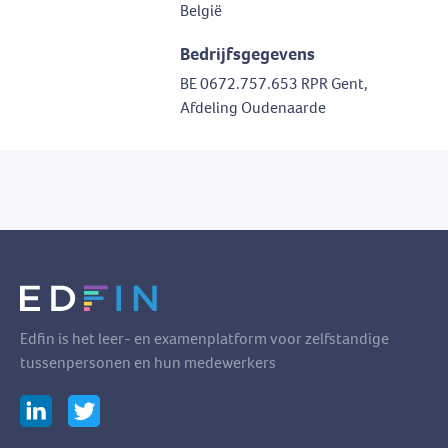
België
Bedrijfsgegevens
BE 0672.757.653 RPR Gent,
Afdeling Oudenaarde
Edfin is het leer- en examenplatform voor zelfstandige
tussenpersonen en hun medewerkers