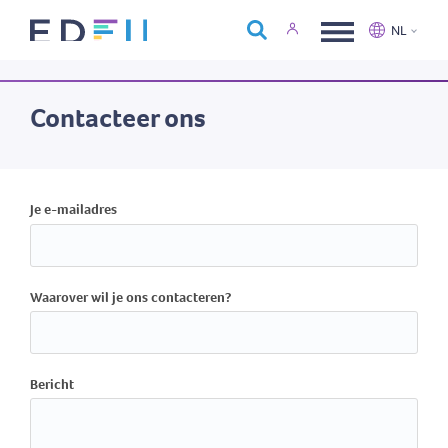
Over Edfin
NL
Opleidingen
Nederlands
Français
Kalender
Contacteer ons
Contact
Je e-mailadres
Waarover wil je ons contacteren?
Bericht