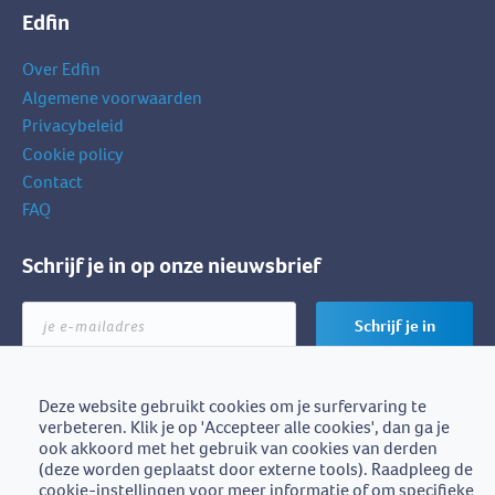
Edfin
Over Edfin
Algemene voorwaarden
Privacybeleid
Cookie policy
Contact
FAQ
Schrijf je in op onze nieuwsbrief
je
Schrijf je in
e-
mailadres
Deze website gebruikt cookies om je surfervaring te
verbeteren. Klik je op 'Accepteer alle cookies', dan ga je
Edfin is een initiatief van
ook akkoord met het gebruik van cookies van derden
BZB-Fedafin
(deze worden geplaatst door externe tools). Raadpleeg de
cookie-instellingen voor meer informatie of om specifieke
Edfin vzw - Einestraat 21, 9700 Oudenaarde - BE0672.757.653 -