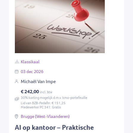
Klassikaal
03
dec
2026
Michaël Van Impe
€ 242,00
incl. btw
30% korting mogelijk d.m.v. kmo-portefeuille
Lid van BZB-Fedafin: € 151,25
Medewerker PC 341: Gratis
Brugge (West-Vlaanderen)
AI op kantoor – Praktische