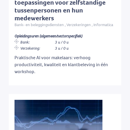
toepassingen voor zelfstandige
tussenpersonen en hun
medewerkers
Bank- en beleggingsdiensten , Verzekeringen , Informatica
Opleidingsuren (algemeen/sectorspecifiek)
Bank:
3 u / 0 u
Verzekering:
3 u / 0 u
Praktische AI voor makelaars: verhoog
productiviteit, kwaliteit en klantbeleving in één
workshop.