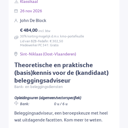
Klassikaal
26
nov
2026
John De Block
€ 484,00
incl. btw
30% korting mogelijk d.m.v. kmo-portefeuille
Lid van BZB-Fedafin: € 302,50
Medewerker PC 341: Gratis
Sint-Niklaas (Oost-Vlaanderen)
Theoretische en praktische
(basis)kennis voor de (kandidaat)
beleggingsadviseur
Bank- en beleggingsdiensten
Opleidingsuren (algemeen/sectorspecifiek)
Bank:
0 u / 6 u
Beleggingsadviseur, een beroepskeuze met heel
wat uitdagende facetten. Kom meer te weten.