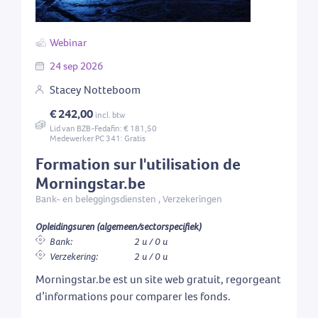
Webinar
24
sep
2026
Stacey Notteboom
€ 242,00
incl. btw
Lid van BZB-Fedafin: € 181,50
Medewerker PC 341: Gratis
Formation sur l'utilisation de
Morningstar.be
Bank- en beleggingsdiensten , Verzekeringen
Opleidingsuren (algemeen/sectorspecifiek)
Bank:
2 u / 0 u
Verzekering:
2 u / 0 u
Morningstar.be est un site web gratuit, regorgeant
d’informations pour comparer les fonds.