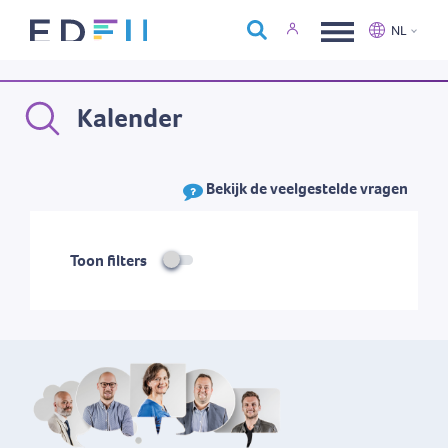
Over Edfin
NL
Opleidingen
Nederlands
Français
Kalender
Kalender
Contact
Bekijk de veelgestelde vragen
Toon filters