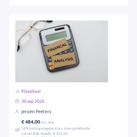
Klassikaal
30
sep
2026
Jeroen Peeters
€ 484,00
incl. btw
30% korting mogelijk d.m.v. kmo-portefeuille
Lid van BZB-Fedafin: € 302,50