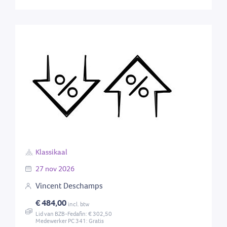
Klassikaal
27
nov
2026
Vincent Deschamps
€ 484,00
incl. btw
Lid van BZB-Fedafin: € 302,50
Medewerker PC 341: Gratis