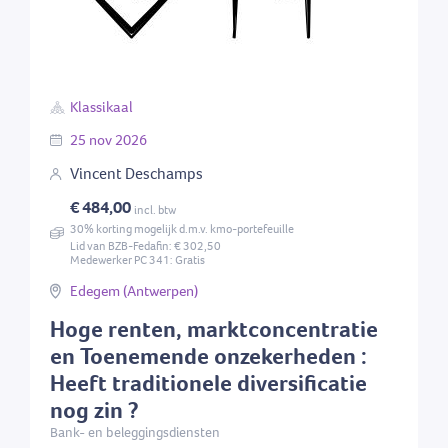
Klassikaal
25
nov
2026
Vincent Deschamps
€ 484,00
incl. btw
30% korting mogelijk d.m.v. kmo-portefeuille
Lid van BZB-Fedafin: € 302,50
Medewerker PC 341: Gratis
Edegem (Antwerpen)
Hoge renten, marktconcentratie
en Toenemende onzekerheden :
Heeft traditionele diversificatie
nog zin ?
Bank- en beleggingsdiensten