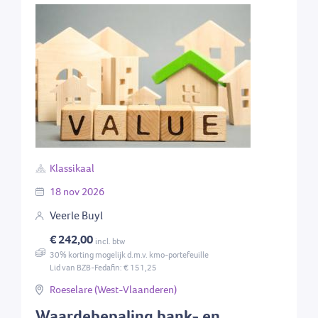
Klassikaal
18
nov
2026
Veerle Buyl
€ 242,00
incl. btw
30% korting mogelijk d.m.v. kmo-portefeuille
Lid van BZB-Fedafin: € 151,25
Roeselare (West-Vlaanderen)
Waardebepaling bank- en