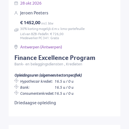
28
okt
2026
Jeroen Peeters
€ 1452,00
incl. btw
30% korting mogelijk d.m.v. kmo-portefeuille
Lid van BZB-Fedafin: € 726,00
Medewerker PC 341: Gratis
Antwerpen (Antwerpen)
Finance Excellence Program
Bank- en beleggingsdiensten , Kredieten
Opleidingsuren (algemeen/sectorspecifiek)
Hypothecair krediet:
16.5 u / 0 u
Bank:
16.5 u / 0 u
Consumentenkrediet:
16.5 u / 0 u
Driedaagse opleiding