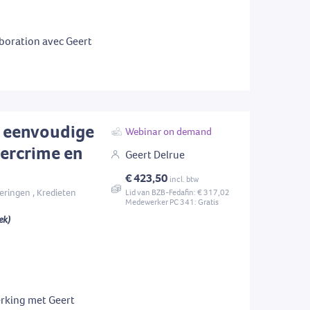
boration avec Geert
n eenvoudige
Webinar on demand
ercrime en
Geert Delrue
€ 423,50
incl. btw
eringen , Kredieten
Lid van BZB-Fedafin: € 317,02
Medewerker PC 341: Gratis
ek)
rking met Geert