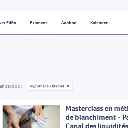
er Edfin
Examens
Aanbod
Kalender
efilterd op
Hypothecair krediet
Masterclass en mé
de blanchiment - Par
Canal des liquidité