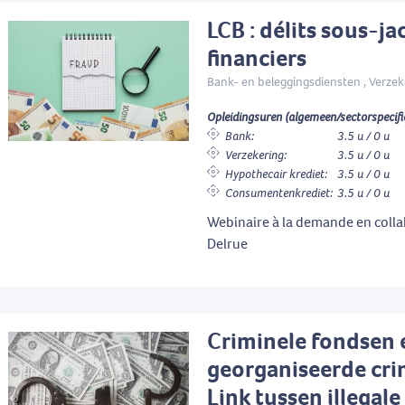
LCB : délits sous-ja
financiers
Bank- en beleggingsdiensten , Verzek
Opleidingsuren (algemeen/sectorspecifi
Bank:
3.5 u / 0 u
Verzekering:
3.5 u / 0 u
Hypothecair krediet:
3.5 u / 0 u
Consumentenkrediet:
3.5 u / 0 u
Webinaire à la demande en colla
Delrue
Criminele fondsen 
georganiseerde crim
Link tussen illegale