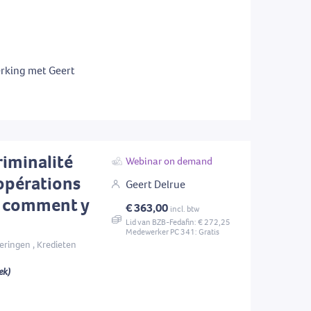
rking met Geert
riminalité
Webinar on demand
 opérations
Geert Delrue
t comment y
€ 363,00
incl. btw
Lid van BZB-Fedafin: € 272,25
Medewerker PC 341: Gratis
eringen , Kredieten
ek)