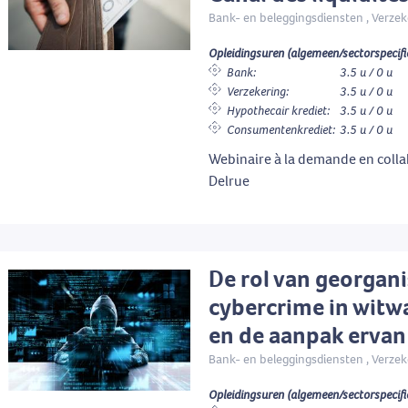
Bank- en beleggingsdiensten , Verzek
Opleidingsuren (algemeen/sectorspecifi
Bank:
3.5 u / 0 u
Verzekering:
3.5 u / 0 u
Hypothecair krediet:
3.5 u / 0 u
Consumentenkrediet:
3.5 u / 0 u
Webinaire à la demande en colla
Delrue
De rol van georgan
cybercrime in witw
en de aanpak ervan
Bank- en beleggingsdiensten , Verzek
Opleidingsuren (algemeen/sectorspecifi