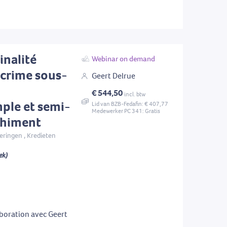
inalité
Webinar on demand
crime sous-
Geert Delrue
€ 544,50
incl. btw
mple et semi-
Lid van BZB-Fedafin: € 407,77
Medewerker PC 341: Gratis
nchiment
eringen , Kredieten
ek)
boration avec Geert