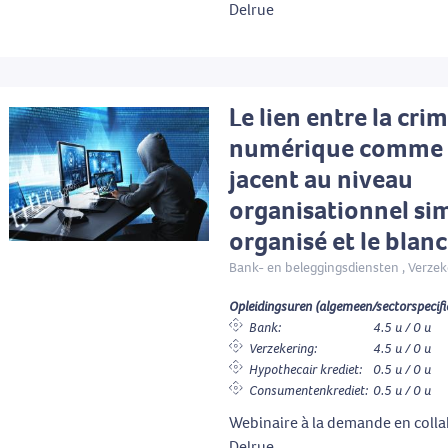
Delrue
Le lien entre la crim
numérique comme 
jacent au niveau
organisationnel si
organisé et le bla
Bank- en beleggingsdiensten , Verzek
Opleidingsuren (algemeen/sectorspecifi
Bank:
4.5 u / 0 u
Verzekering:
4.5 u / 0 u
Hypothecair krediet:
0.5 u / 0 u
Consumentenkrediet:
0.5 u / 0 u
Webinaire à la demande en colla
Delrue