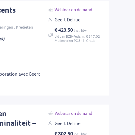
cents
Webinar on demand
Geert Delrue
eringen , Kredieten
€ 423,50
incl. btw
Lid van BZB-Fedafin: € 317,02
ek)
Medewerker PC 341: Gratis
boration avec Geert
en
Webinar on demand
inaliteit –
Geert Delrue
€ 302,50
incl. btw