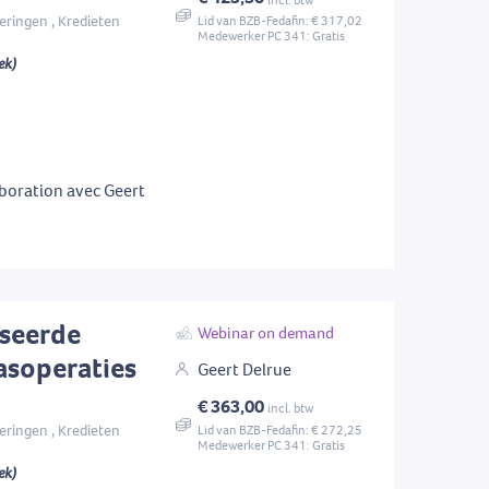
eringen , Kredieten
Lid van BZB-Fedafin: € 317,02
Medewerker PC 341: Gratis
ek)
boration avec Geert
iseerde
Webinar on demand
asoperaties
Geert Delrue
€ 363,00
incl. btw
eringen , Kredieten
Lid van BZB-Fedafin: € 272,25
Medewerker PC 341: Gratis
ek)