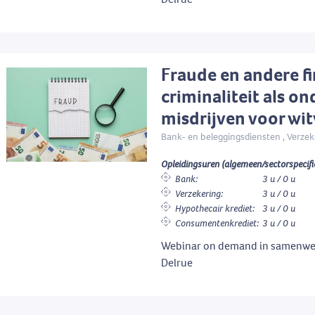
Fraude en andere fi
criminaliteit als o
misdrijven voor wi
Bank- en beleggingsdiensten , Verzek
Opleidingsuren (algemeen/sectorspecifi
Bank:
3 u / 0 u
Verzekering:
3 u / 0 u
Hypothecair krediet:
3 u / 0 u
Consumentenkrediet:
3 u / 0 u
Webinar on demand in samenwe
Delrue