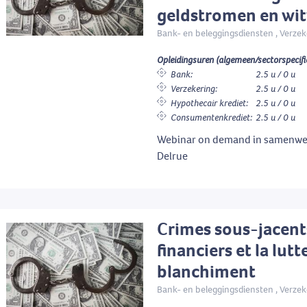
geldstromen en wi
Bank- en beleggingsdiensten , Verzek
Opleidingsuren (algemeen/sectorspecifi
Bank:
2.5 u / 0 u
Verzekering:
2.5 u / 0 u
Hypothecair krediet:
2.5 u / 0 u
Consumentenkrediet:
2.5 u / 0 u
Webinar on demand in samenwe
Delrue
Crimes sous-jacent
financiers et la lutt
blanchiment
Bank- en beleggingsdiensten , Verzek