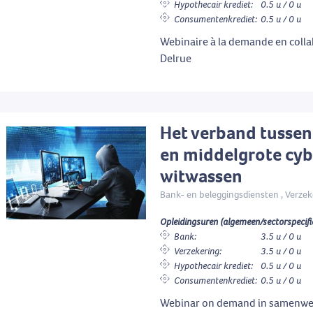
Hypothecair krediet:
0.5 u / 0 u
Consumentenkrediet:
0.5 u / 0 u
Webinaire à la demande en colla
Delrue
Het verband tusse
en middelgrote cyb
witwassen
Bank- en beleggingsdiensten , Verzek
Opleidingsuren (algemeen/sectorspecifi
Bank:
3.5 u / 0 u
Verzekering:
3.5 u / 0 u
Hypothecair krediet:
0.5 u / 0 u
Consumentenkrediet:
0.5 u / 0 u
Webinar on demand in samenwe