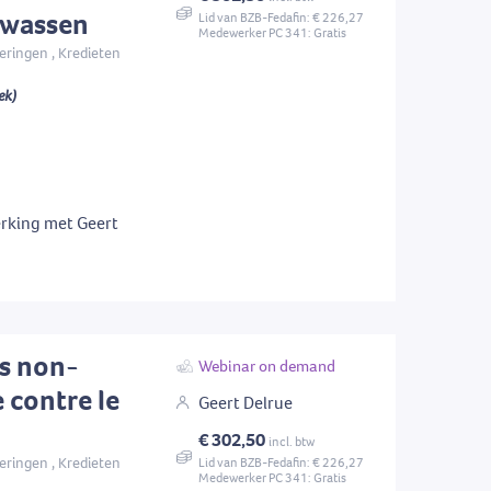
twassen
Lid van BZB-Fedafin: € 226,27
Medewerker PC 341: Gratis
eringen , Kredieten
ek)
rking met Geert
s non-
Webinar on demand
e contre le
Geert Delrue
€ 302,50
incl. btw
eringen , Kredieten
Lid van BZB-Fedafin: € 226,27
Medewerker PC 341: Gratis