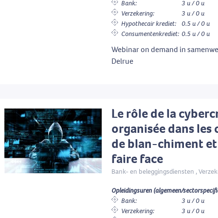
Bank:
3 u / 0 u
Verzekering:
3 u / 0 u
Hypothecair krediet:
0.5 u / 0 u
Consumentenkrediet:
0.5 u / 0 u
Webinar on demand in samenwe
Delrue
Le rôle de la cyberc
organisée dans les
de blan-chiment e
faire face
Bank- en beleggingsdiensten , Verzek
Opleidingsuren (algemeen/sectorspecifi
Bank:
3 u / 0 u
Verzekering:
3 u / 0 u