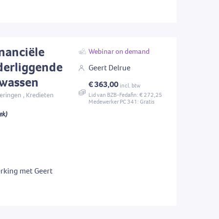
nanciële
Webinar on demand
nderliggende
Geert Delrue
twassen
€ 363,00
incl. btw
eringen , Kredieten
Lid van BZB-Fedafin: € 272,25
Medewerker PC 341: Gratis
ek)
rking met Geert