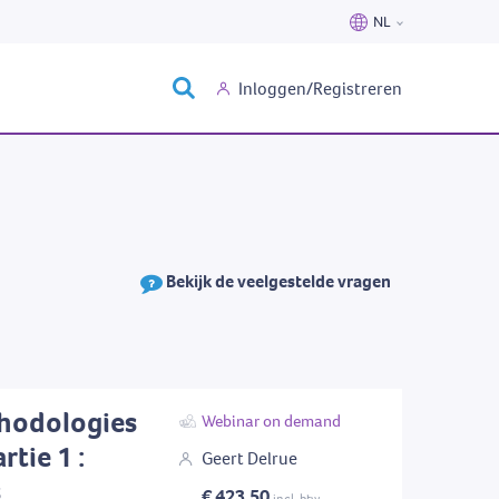
NL
Nederlands
Inloggen/Registreren
Français
Bekijk de veelgestelde vragen
thodologies
Webinar on demand
tie 1 :
Geert Delrue
s
€ 423,50
incl. btw