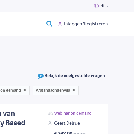
NL
Nederlands
Inloggen/Registreren
Français
Bekijk de veelgestelde vragen
 on demand
Afstandsonderwijs
n van
Webinar on demand
y Based
Geert Delrue
€ 242,00
incl. btw