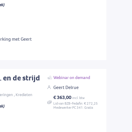
ek)
rking met Geert
 en de strijd
Webinar on demand
Geert Delrue
eringen , Kredieten
€ 363,00
incl. btw
Lid van BZB-Fedafin: € 272,25
ek)
Medewerker PC 341: Gratis