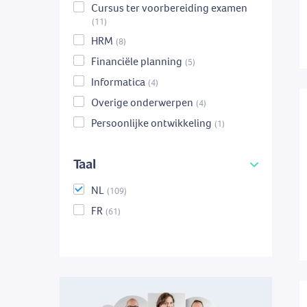
Cursus ter voorbereiding examen
(11)
HRM
(8)
Financiële planning
(5)
Informatica
(4)
Overige onderwerpen
(4)
Persoonlijke ontwikkeling
(1)
Taal
NL
(109)
FR
(61)