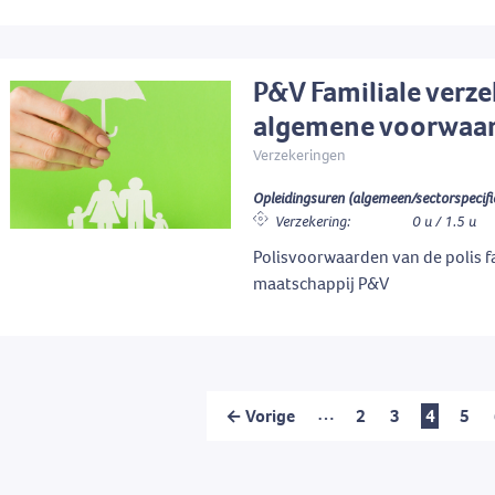
P&V Familiale verze
algemene voorwaa
Verzekeringen
Opleidingsuren (algemeen/sectorspecifi
Verzekering:
0 u / 1.5 u
Polisvoorwaarden van de polis f
maatschappij P&V
…
← Vorige
2
3
4
5