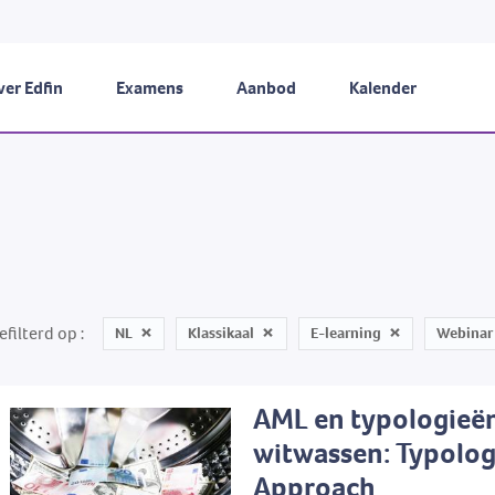
er Edfin
Examens
Aanbod
Kalender
efilterd op
NL
Klassikaal
E-learning
Webinar
AML en typologieë
witwassen: Typolog
Approach