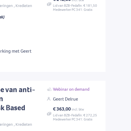
eringen , Kredieten
Lid van BZB-Fedafin: € 181,50
Medewerker PC 341: Gratis
ek)
rking met Geert
e van anti-
Webinar on demand
n
Geert Delrue
sk Based
€ 363,00
incl. btw
Lid van BZB-Fedafin: € 272,25
Medewerker PC 341: Gratis
eringen , Kredieten