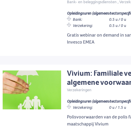
Bank- en beleggingsdiensten , Verze
Opleidingsuren (algemeen/sectorspecifi
Bank:
0.5 u / 0 u
Verzekering:
0.5 u / 0 u
Gratis webinar on demand in s
Invesco EMEA
Vivium: Familiale v
algemene voorwaa
Verzekeringen
Opleidingsuren (algemeen/sectorspecifi
Verzekering:
0 u / 1.5 u
Polisvoorwaarden van de polis f
maatschappij Vivium