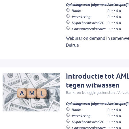
Opleidingsuren (algemeen/sectorspecifi
Bank:
3 u / 0 u
Verzekering:
3 u / 0 u
Hypothecair krediet:
3 u / 0 u
Consumentenkrediet:
3 u / 0 u
Webinar on demand in samenwe
Delrue
Introductie tot AML
tegen witwassen
Bank- en beleggingsdiensten , Verzek
Opleidingsuren (algemeen/sectorspecifi
Bank:
3 u / 0 u
Verzekering:
3 u / 0 u
Hypothecair krediet:
3 u / 0 u
Consumentenkrediet:
3 u / 0 u