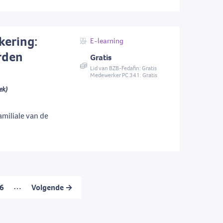
kering:
E-learning
rden
Gratis
Lid van BZB-Fedafin: Gratis
Medewerker PC 341: Gratis
ek)
amiliale van de
…
6
Volgende →