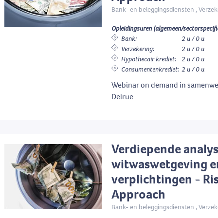
Bank- en beleggingsdiensten , Verzek
Opleidingsuren (algemeen/sectorspecifi
Bank:
2 u / 0 u
Verzekering:
2 u / 0 u
Hypothecair krediet:
2 u / 0 u
Consumentenkrediet:
2 u / 0 u
Webinar on demand in samenwe
Delrue
Verdiepende analys
witwaswetgeving e
verplichtingen - Ri
Approach
Bank- en beleggingsdiensten , Verzek