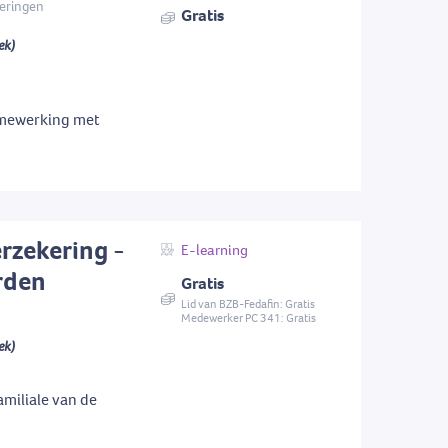
keringen
Gratis
ek)
amewerking met
erzekering -
E-learning
rden
Gratis
Lid van BZB-Fedafin: Gratis
Medewerker PC 341: Gratis
ek)
amiliale van de