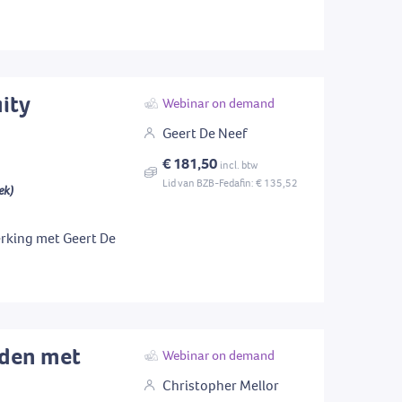
ity
Webinar on demand
Geert De Neef
€ 181,50
incl. btw
Lid van BZB-Fedafin: € 135,52
ek)
rking met Geert De
nden met
Webinar on demand
Christopher Mellor