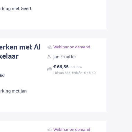
rking met Geert
werken met AI
Webinar on demand
kelaar
Jan Fruytier
€ 66,55
incl. btw
Lid van BZB-Fedafin: € 48,40
ek)
rking met Jan
Webinar on demand