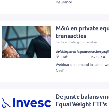
Insurance
M&A en private equ
transacties
Bank- en beleggingsdiensten
Opleidingsuren (algemeen/sectorspecifi
Bank:
0 u / 1.5 u
Webinar on demand in samenwe
Neef
De juiste balans vi
Equal Weight ETF's