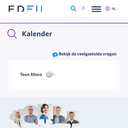
Over Edfin
NL
Opleidingen
Nederlands
Français
Kalender
Kalender
Contact
Bekijk de veelgestelde vragen
Toon filters