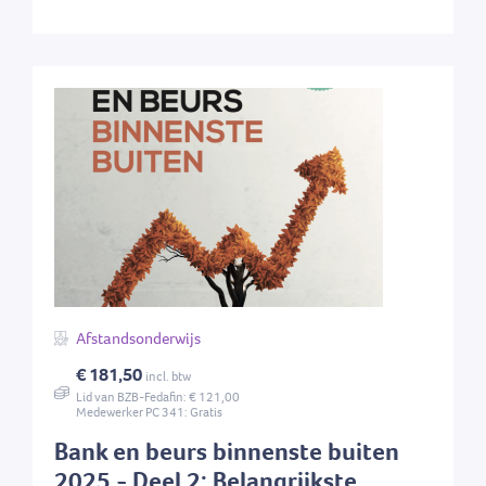
Afstandsonderwijs
€ 181,50
incl. btw
Lid van BZB-Fedafin: € 121,00
Medewerker PC 341: Gratis
Bank en beurs binnenste buiten
2025 - Deel 2: Belangrijkste