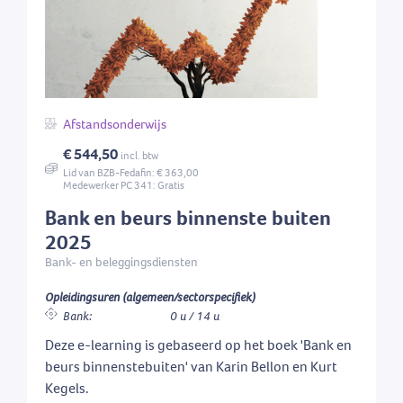
Afstandsonderwijs
€ 544,50
incl. btw
Lid van BZB-Fedafin: € 363,00
Medewerker PC 341: Gratis
Bank en beurs binnenste buiten
2025
Bank- en beleggingsdiensten
Opleidingsuren (algemeen/sectorspecifiek)
Bank:
0 u / 14 u
Deze e-learning is gebaseerd op het boek 'Bank en
beurs binnenstebuiten' van Karin Bellon en Kurt
Kegels.