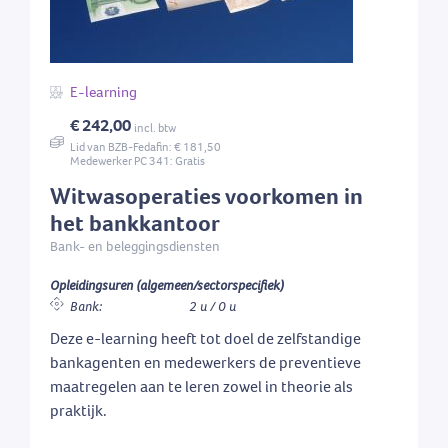
E-learning
€ 242,00
incl. btw
Lid van BZB-Fedafin: € 181,50
Medewerker PC 341: Gratis
Witwasoperaties voorkomen in
het bankkantoor
Bank- en beleggingsdiensten
Opleidingsuren (algemeen/sectorspecifiek)
Bank:
2 u / 0 u
Deze e-learning heeft tot doel de zelfstandige
bankagenten en medewerkers de preventieve
maatregelen aan te leren zowel in theorie als
praktijk.