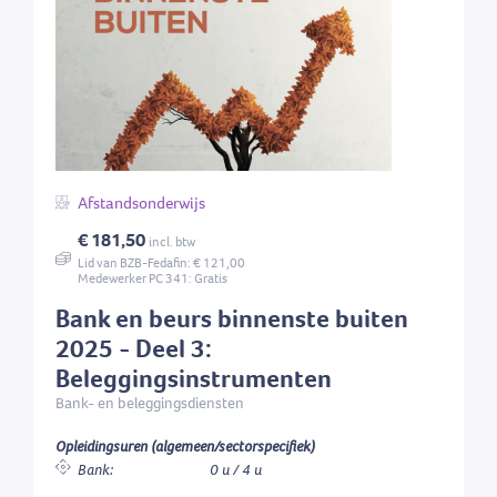
Afstandsonderwijs
€ 181,50
incl. btw
Lid van BZB-Fedafin: € 121,00
Medewerker PC 341: Gratis
Bank en beurs binnenste buiten
2025 - Deel 3:
Beleggingsinstrumenten
Bank- en beleggingsdiensten
Opleidingsuren (algemeen/sectorspecifiek)
Bank:
0 u / 4 u