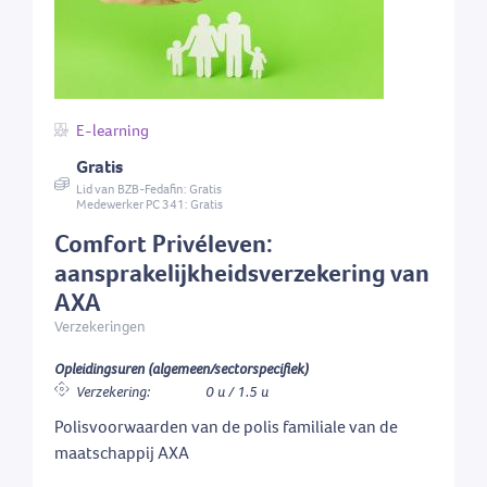
E-learning
Gratis
Lid van BZB-Fedafin: Gratis
Medewerker PC 341: Gratis
Comfort Privéleven:
aansprakelijkheidsverzekering van
AXA
Verzekeringen
Opleidingsuren (algemeen/sectorspecifiek)
Verzekering:
0 u / 1.5 u
Polisvoorwaarden van de polis familiale van de
maatschappij AXA