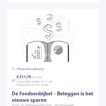
Afstandsonderwijs
€ 211,75
incl. btw
Lid van BZB-Fedafin: € 121,00
Medewerker PC 341: Gratis
De fondsenbijbel - Beleggen is het
nieuwe sparen
Bank- en beleggingsdiensten , Verzekeringen