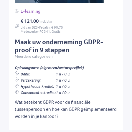
E-learning
€ 121,00
incl. btw
Lid van BZB-Fedafin: € 90,75
Medewerker PC 341: Gratis
Maak uw onderneming GDPR-
proof in 9 stappen
Meerdere categorieën
Opleidingsuren (algemeen/sectorspecifiek)
Bank:
1 u / 0 u
Verzekering:
1 u / 0 u
Hypothecair krediet:
1 u / 0 u
Consumentenkrediet:
1 u / 0 u
Wat betekent GDPR voor de financiële
tussenpersoon en hoe kan GDPR geïmplementeerd
worden in je kantoor?