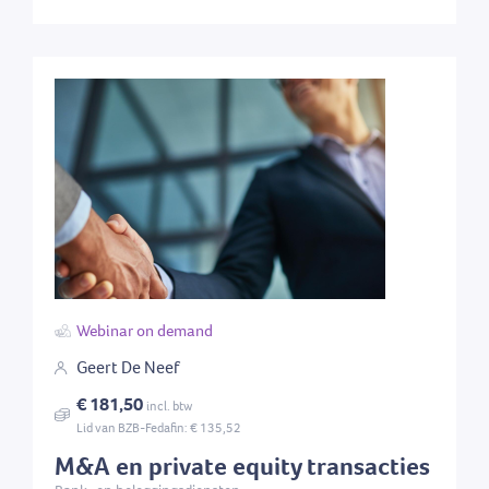
Webinar on demand
Geert De Neef
€ 181,50
incl. btw
Lid van BZB-Fedafin: € 135,52
M&A en private equity transacties