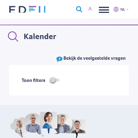
Over Edfin
NL
Opleidingen
Nederlands
Français
Kalender
Kalender
Contact
Bekijk de veelgestelde vragen
Toon filters