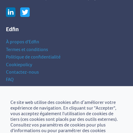
Edfin
À propos d'Edfin
Termes et conditions
Politique de confidentialité
Cookiepolicy
Contactez-nous
FAQ
Inscrivez-vous à notre newsletter
Ce site web utilise des cookies afin d’améliorer votre
votre
expérience de navigation. En cliquant sur "Accepter",
Inscrivez-vous
adresse
vous acceptez également l'utilisation de cookies de
e-
tiers (ces cookies sont placés par des outils externes).
mail
Consultez vos paramètres de cookies pour plus
d'informations ou pour paramétrer des cookies