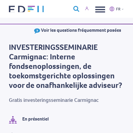
À propos d'Edfin
FR
Formations
Nederlands
Français
Voir les questions fréquemment posées
Calendrier
Nous contacter
INVESTERINGSSEMINARIE
Carmignac: Interne
fondsenoplossingen, de
toekomstgerichte oplossingen
voor de onafhankelijke adviseur?
Gratis investeringsseminarie Carmignac
En présentiel