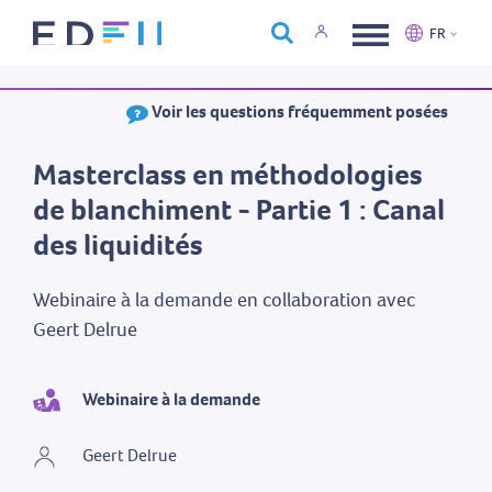
À propos d'Edfin
FR
Formations
Nederlands
Français
Voir les questions fréquemment posées
Calendrier
Nous contacter
Masterclass en méthodologies
de blanchiment - Partie 1 : Canal
des liquidités
Webinaire à la demande en collaboration avec
Geert Delrue
Webinaire à la demande
Geert Delrue