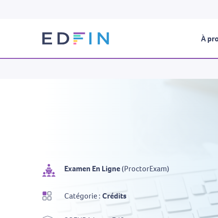
À pro
Examen En Ligne
(ProctorExam)
Catégorie :
Crédits