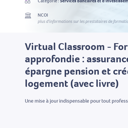
Catégorie :
Services bancaires et d'investisse
NCOI
plus d'informations sur les prestataires de formati
Virtual Classroom - For
approfondie : assuranc
épargne pension et cré
logement (avec livre)
Une mise à jour indispensable pour tout profess