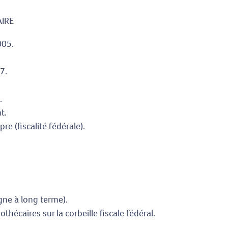
AIRE
005.
7.
.
t.
pre (fiscalité fédérale).
gne à long terme).
hécaires sur la corbeille fiscale fédéral.