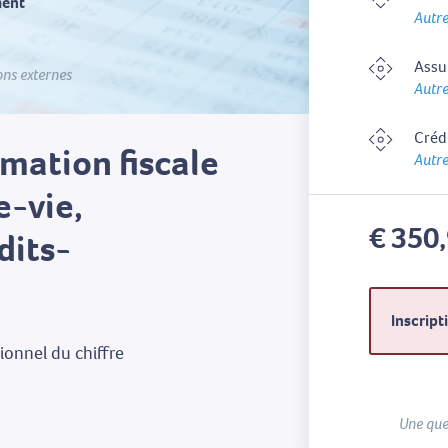
ment
Autre
Assu
ons externes
Autre
Créd
mation fiscale
Autre
e-vie,
€ 350
dits-
Inscript
ionnel du chiffre
Une que