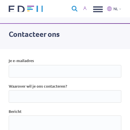
Over Edfin
NL
Opleidingen
Nederlands
Français
Kalender
Contacteer ons
Contact
Je e-mailadres
Waarover wil je ons contacteren?
Bericht