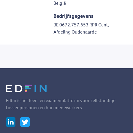
België
Bedrijfsgegevens
BE 0672.757.653 RPR Gent,
Afdeling Oudenaarde
Edfin is het leer- en examenplatform voor zelfstandige
tussenpersonen en hun medewerkers