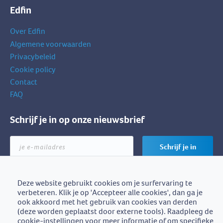
Edfin
Over Edfin
Algemene voorwaarden
Privacybeleid
Cookie policy
Contact
FAQ
Schrijf je in op onze nieuwsbrief
je
Schrijf je in
e-
mailadres
Deze website gebruikt cookies om je surfervaring te
verbeteren. Klik je op 'Accepteer alle cookies', dan ga je
Edfin is een initiatief van
ook akkoord met het gebruik van cookies van derden
BZB-Fedafin
(deze worden geplaatst door externe tools). Raadpleeg de
cookie-instellingen voor meer informatie of om specifieke
Edfin vzw - Einestraat 21, 9700 Oudenaarde - BE0672.757.653 -