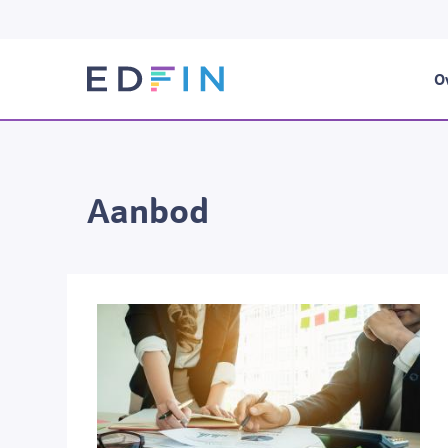
Ov
Aanbod