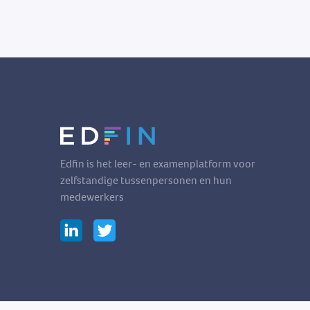
Edfin is het leer- en examenplatform voor
zelfstandige tussenpersonen en hun
medewerkers