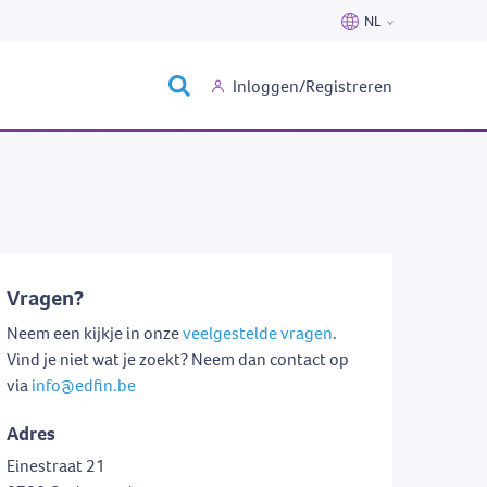
NL
Nederlands
Inloggen/Registreren
Français
Vragen?
Neem een kijkje in onze
veelgestelde vragen
.
Vind je niet wat je zoekt? Neem dan contact op
via
info@edfin.be
Adres
Einestraat 21