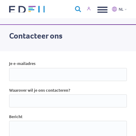
Over Edfin
NL
Opleidingen
Nederlands
Français
Kalender
Contacteer ons
Contact
Je e-mailadres
Waarover wil je ons contacteren?
Bericht