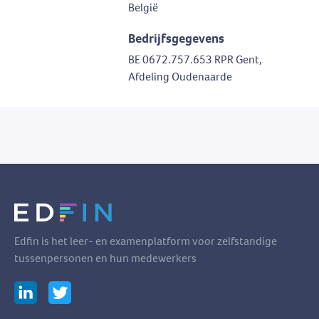
België
Bedrijfsgegevens
BE 0672.757.653 RPR Gent,
Afdeling Oudenaarde
Edfin is het leer- en examenplatform voor zelfstandige
tussenpersonen en hun medewerkers