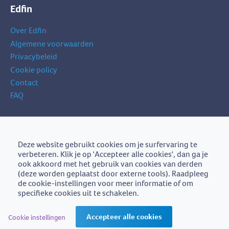
Edfin
Over Edfin
Algemene voorwaarden
Privacybeleid
Cookie policy
Contact
FAQ
Schrijf je in op onze nieuwsbrief
je
Deze website gebruikt cookies om je surfervaring te
Schrijf je in
e-
verbeteren. Klik je op 'Accepteer alle cookies', dan ga je
mailadres
ook akkoord met het gebruik van cookies van derden
(deze worden geplaatst door externe tools). Raadpleeg
de cookie-instellingen voor meer informatie of om
specifieke cookies uit te schakelen.
Edfin is een initiatief van
BZB-Fedafin
Accepteer alle cookies
Cookie instellingen
Edfin vzw - Einestraat 21, 9700 Oudenaarde - BE0672.757.653 -