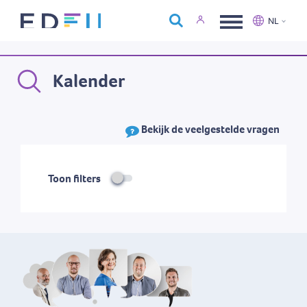
Over Edfin
NL
Opleidingen
Nederlands
Français
Kalender
Kalender
Contact
Bekijk de veelgestelde vragen
Toon filters