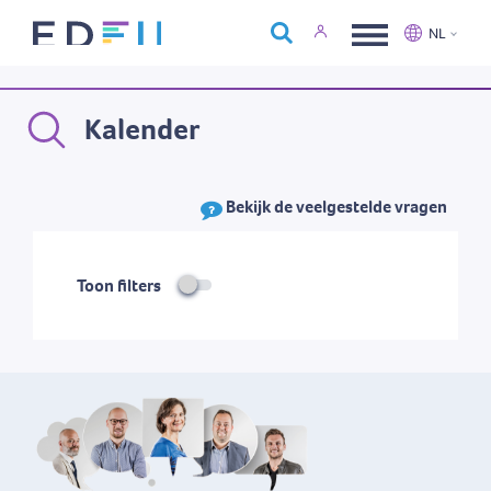
Over Edfin
NL
Opleidingen
Nederlands
Français
Kalender
Kalender
Contact
Bekijk de veelgestelde vragen
Toon filters