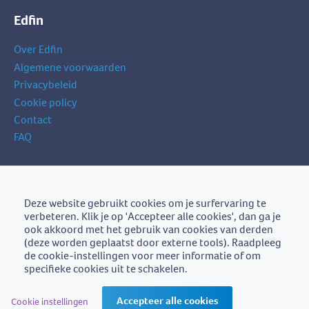
Edfin
Over Edfin
Algemene voorwaarden
Privacybeleid
Cookie policy
Contact
FAQ
Schrijf je in op onze nieuwsbrief
je
Deze website gebruikt cookies om je surfervaring te
Schrijf je in
e-
verbeteren. Klik je op 'Accepteer alle cookies', dan ga je
mailadres
ook akkoord met het gebruik van cookies van derden
(deze worden geplaatst door externe tools). Raadpleeg
de cookie-instellingen voor meer informatie of om
specifieke cookies uit te schakelen.
Edfin is een initiatief van
BZB-Fedafin
Accepteer alle cookies
Cookie instellingen