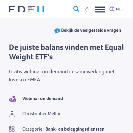
Over Edfin
NL
Opleidingen
Nederlands
Français
Bekijk de veelgestelde vragen
Kalender
Contact
De juiste balans vinden met Equal
Weight ETF's
Gratis webinar on demand in samewerking met
Invesco EMEA
Webinar on demand
Christopher Mellor
Categorie :
Bank- en beleggingsdiensten