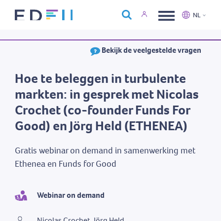
Over Edfin
NL
Opleidingen
Nederlands
Français
Bekijk de veelgestelde vragen
Kalender
Contact
Hoe te beleggen in turbulente
markten: in gesprek met Nicolas
Crochet (co-founder Funds For
Good) en Jörg Held (ETHENEA)
Gratis webinar on demand in samenwerking met
Ethenea en Funds for Good
Webinar on demand
Nicolas Crochet, Jörg Held