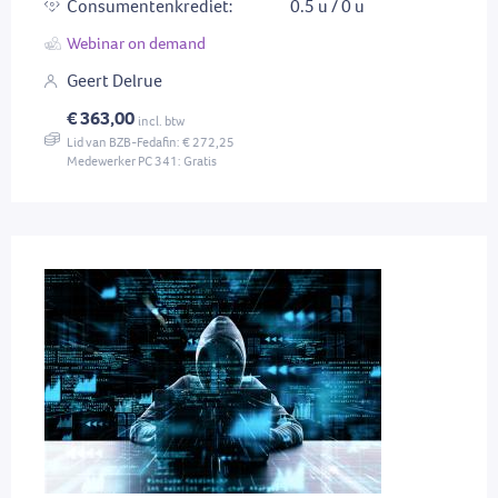
Consumentenkrediet:
0.5 u / 0 u
Webinar on demand
Geert Delrue
€ 363,00
incl. btw
Lid van BZB-Fedafin: € 272,25
Medewerker PC 341: Gratis