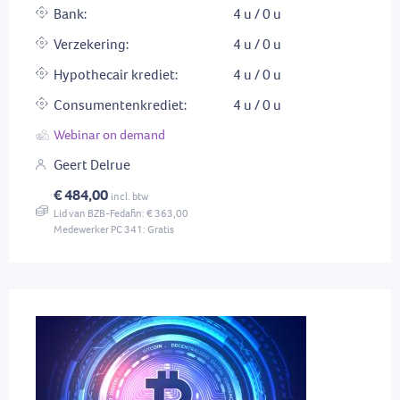
Bank:
4 u / 0 u
Verzekering:
4 u / 0 u
Hypothecair krediet:
4 u / 0 u
Consumentenkrediet:
4 u / 0 u
Webinar on demand
Geert Delrue
€ 484,00
incl. btw
Lid van BZB-Fedafin: € 363,00
Medewerker PC 341: Gratis