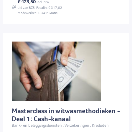
€ 423,50
incl. btw
Lid van BZB-Fedafin: € 317,02
Medewerker PC 341: Gratis
Masterclass in witwasmethodieken -
Deel 1: Cash-kanaal
Bank- en beleggingsdiensten , Verzekeringen , Kredieten