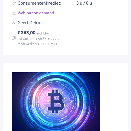
Consumentenkrediet:
3 u / 0 u
Webinar on demand
Geert Delrue
€ 363,00
incl. btw
Lid van BZB-Fedafin: € 272,25
Medewerker PC 341: Gratis