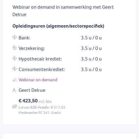
Webinar on demand in samenwerking met Geert
Delrue
Opleidingsuren (algemeen/sectorspecifiek)
Bank:
3.5 u / 0 u
Verzekering:
3.5 u / 0 u
Hypothecair krediet:
3.5 u / 0 u
Consumentenkrediet:
3.5 u / 0 u
Webinar on demand
Geert Delrue
€ 423,50
incl. btw
Lid van BZB-Fedafin: € 317,02
Medewerker PC 341: Gratis