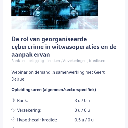
De rol van georganiseerde
cybercrime in witwasoperaties en de
aanpak ervan
Bank- en beleggingsdiensten , Verzekeringen , Kredieten
Webinar on demand in samenwerking met Geert
Delrue
Opleidingsuren (algemeen/sectorspecifiek)
Bank:
3 u / 0 u
Verzekering:
3 u / 0 u
Hypothecair krediet:
0.5 u / 0 u