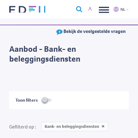
Over Edfin
NL
Opleidingen
Nederlands
Français
Bekijk de veelgestelde vragen
Kalender
Contact
Aanbod - Bank- en
beleggingsdiensten
Toon filters
Gefilterd op
Bank- en beleggingsdiensten