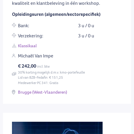
kwaliteit en klantbeleving in één workshop.
Opleidingsuren (algemeen/sectorspecifiek)
Bank:
3 u / 0 u
Verzekering:
3 u / 0 u
Klassikaal
Michaël Van Impe
€ 242,00
incl. btw
30% korting mogelijk d.m.v. kmo-portefeuille
Lid van BZB-Fedafin: € 151,25
Medewerker PC 341: Gratis
Brugge (West-Vlaanderen)