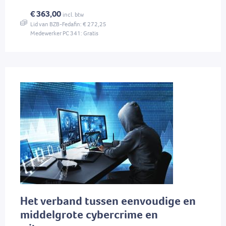
€ 363,00
incl. btw
Lid van BZB-Fedafin: € 272,25
Medewerker PC 341: Gratis
Het verband tussen eenvoudige en
middelgrote cybercrime en