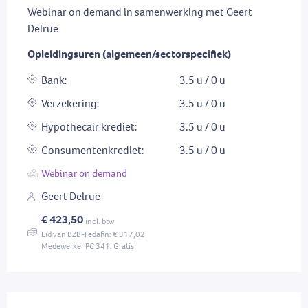
Webinar on demand in samenwerking met Geert
Delrue
Opleidingsuren (algemeen/sectorspecifiek)
Bank:
3.5 u / 0 u
Verzekering:
3.5 u / 0 u
Hypothecair krediet:
3.5 u / 0 u
Consumentenkrediet:
3.5 u / 0 u
Webinar on demand
Geert Delrue
€ 423,50
incl. btw
Lid van BZB-Fedafin: € 317,02
Medewerker PC 341: Gratis