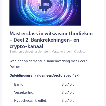
Masterclass in witwasmethodieken
– Deel 2: Bankrekeningen- en
crypto-kanaal
Bank- en beleggingsdiensten , Verzekeringen , Kredieten
Webinar on demand in samenwerking met Geert
Delrue
Opleidingsuren (algemeen/sectorspecifiek)
Bank:
3 u / 0 u
Verzekering:
3 u / 0 u
Hypothecair krediet:
3 u / 0 u