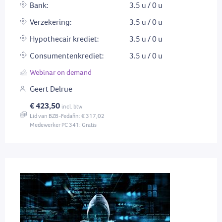
Bank:
3.5 u / 0 u
Verzekering:
3.5 u / 0 u
Hypothecair krediet:
3.5 u / 0 u
Consumentenkrediet:
3.5 u / 0 u
Webinar on demand
Geert Delrue
€ 423,50
incl. btw
Lid van BZB-Fedafin: € 317,02
Medewerker PC 341: Gratis