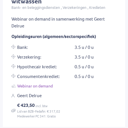
witwassen
Bank- en beleggingsdiensten , Verzekeringen , Kredieten
Webinar on demand in samenwerking met Geert
Delrue
Opleidingsuren (algemeen/sectorspecifiek)
Bank:
3.5 u / 0 u
Verzekering:
3.5 u / 0 u
Hypothecair krediet:
0.5 u / 0 u
Consumentenkrediet:
0.5 u / 0 u
Webinar on demand
Geert Delrue
€ 423,50
incl. btw
Lid van BZB-Fedafin: € 317,02
Medewerker PC 341: Gratis