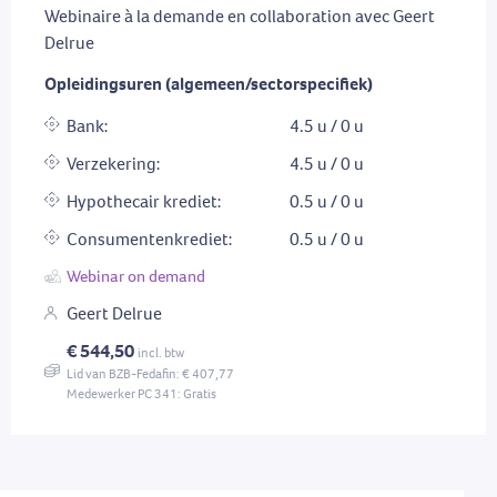
Webinaire à la demande en collaboration avec Geert
Delrue
Opleidingsuren (algemeen/sectorspecifiek)
Bank:
4.5 u / 0 u
Verzekering:
4.5 u / 0 u
Hypothecair krediet:
0.5 u / 0 u
Consumentenkrediet:
0.5 u / 0 u
Webinar on demand
Geert Delrue
€ 544,50
incl. btw
Lid van BZB-Fedafin: € 407,77
Medewerker PC 341: Gratis