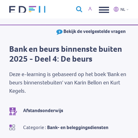
Over Edfin
NL
Opleidingen
Nederlands
Français
Bekijk de veelgestelde vragen
Kalender
Contact
Bank en beurs binnenste buiten
2025 - Deel 4: De beurs
Deze e-learning is gebaseerd op het boek 'Bank en
beurs binnenstebuiten' van Karin Bellon en Kurt
Kegels.
Afstandsonderwijs
Categorie :
Bank- en beleggingsdiensten