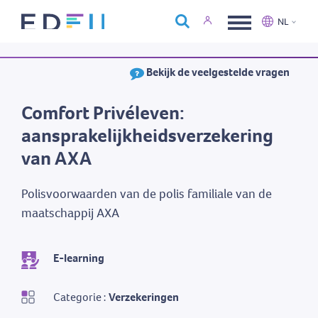
Over Edfin
NL
Opleidingen
Nederlands
Français
Bekijk de veelgestelde vragen
Kalender
Contact
Comfort Privéleven:
aansprakelijkheidsverzekering
van AXA
Polisvoorwaarden van de polis familiale van de
maatschappij AXA
E-learning
Categorie :
Verzekeringen