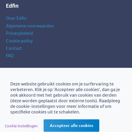
Edfin
Over Edfin
Algemene voorwaarden
Privacybeleid
Cookie policy
Contact
FAQ
Schrijf je in op onze nieuwsbrief
je
Deze website gebruikt cookies om je surfervaring te
Schrijf je in
e-
verbeteren. Klik je op 'Accepteer alle cookies', dan ga je
mailadres
ook akkoord met het gebruik van cookies van derden
(deze worden geplaatst door externe tools). Raadpleeg
de cookie-instellingen voor meer informatie of om
specifieke cookies uit te schakelen.
Edfin is een initiatief van
BZB-Fedafin
Accepteer alle cookies
Cookie instellingen
Edfin vzw - Einestraat 21, 9700 Oudenaarde - BE0672.757.653 -