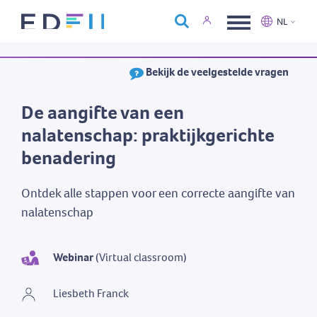
Over Edfin
NL
Opleidingen
Nederlands
Français
Bekijk de veelgestelde vragen
Kalender
Contact
De aangifte van een
nalatenschap: praktijkgerichte
benadering
Ontdek alle stappen voor een correcte aangifte van
nalatenschap
Webinar
(Virtual classroom)
Liesbeth Franck