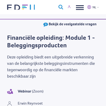
Over Edfin
NL
Opleidingen
Nederlands
Français
Bekijk de veelgestelde vragen
Kalender
Contact
Financiële opleiding: Module 1 -
Beleggingsproducten
Deze opleiding biedt een uitgebreide verkenning
van de belangrijkste beleggingsinstrumenten die
tegenwoordig op de financiële markten
beschikbaar zijn
Webinar
(Zoom)
Erwin Reynvoet