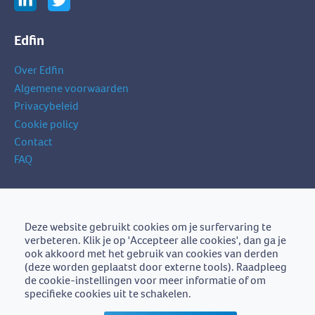
Edfin
Over Edfin
Algemene voorwaarden
Privacybeleid
Cookie policy
Contact
FAQ
Schrijf je in op onze nieuwsbrief
je
Deze website gebruikt cookies om je surfervaring te
Schrijf je in
e-
verbeteren. Klik je op 'Accepteer alle cookies', dan ga je
mailadres
ook akkoord met het gebruik van cookies van derden
(deze worden geplaatst door externe tools). Raadpleeg
de cookie-instellingen voor meer informatie of om
specifieke cookies uit te schakelen.
Edfin is een initiatief van