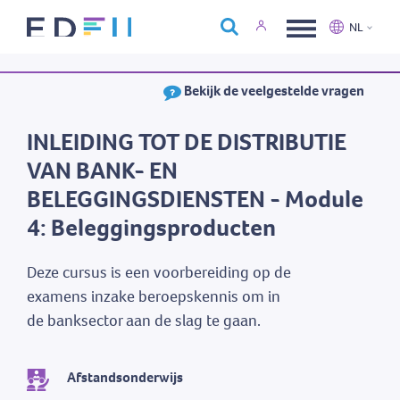
Over Edfin
NL
Opleidingen
Nederlands
Français
Bekijk de veelgestelde vragen
Kalender
Contact
INLEIDING TOT DE DISTRIBUTIE
VAN BANK- EN
BELEGGINGSDIENSTEN - Module
4: Beleggingsproducten
Deze cursus is een voorbereiding op de
examens inzake beroepskennis om in
de banksector aan de slag te gaan.
Afstandsonderwijs