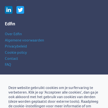
Edfin
Over Edfin
Algemene voorwaarden
Privacybeleid
Cookie policy
Contact
FAQ
Schrijf je in op onze nieuwsbrief
je
Deze website gebruikt cookies om je surfervaring te
Schrijf je in
e-
verbeteren. Klik je op 'Accepteer alle cookies', dan ga je
mailadres
ook akkoord met het gebruik van cookies van derden
(deze worden geplaatst door externe tools). Raadpleeg
de cookie-instellingen voor meer informatie of om