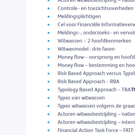
Actoren witwasbestrijding – natio
Controle- en toezichtsoverheden
Meldingsplichtigen
Cel voor Financiële Informatiever
Meldings-, onderzoeks- en vervo
Witwassen – 2 hoofdkenmerken
Witwasmodel : drie fasen
Money flow – oorsprong en hoof
Money flow – bestemming en hoo
Risk Based Approach versus Typo
Risk Based Approach - RBA
Typology Based Approach - TBA
T
Types van witwassen
Types witwassen volgens de graad
Actoren witwasbestrijding – natio
Actoren witwasbestrijding – inter
Financial Action Task Force – FATF