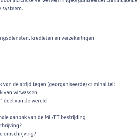
 door inzicht te verwerven in (georganiseerde) criminaliteit e
e systeem.
ngsdiensten, kredieten en verzekeringen
 van de strijd tegen (georganiseerde) criminaliteit
ak van witwassen
d” deel van de wereld
nale aanpak van de ML/FT bestrijding
chrijving?
he omschrijving?