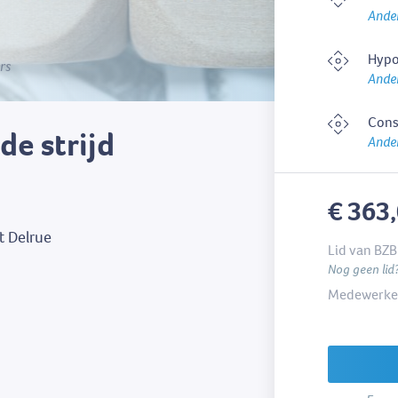
Ander
Hypo
rs
Ander
Cons
de strijd
Ander
€ 363
 Delrue
Lid van BZB
Nog geen lid
Medewerker