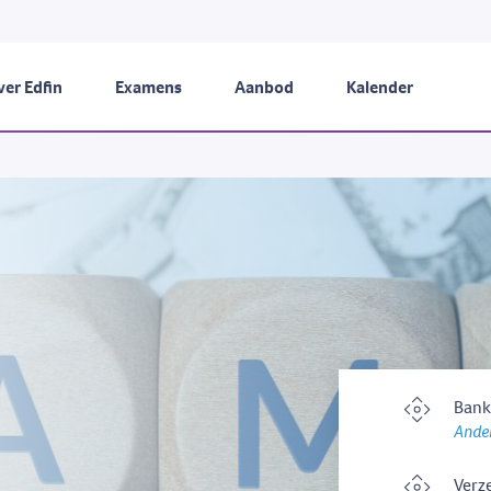
er Edfin
Examens
Aanbod
Kalender
Bank
Ander
Verz