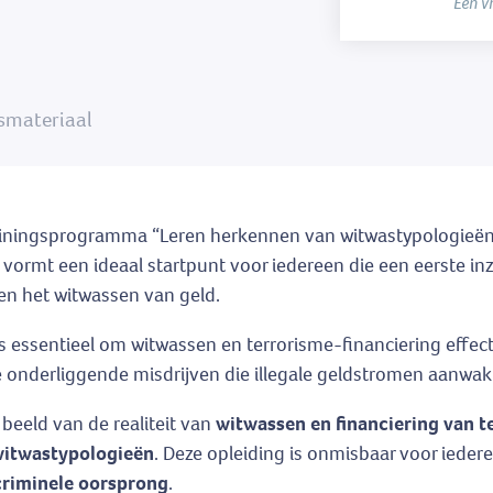
Een v
smateriaal
rainingsprogramma “Leren herkennen van witwastypologieën” 
vormt een ideaal startpunt voor iedereen die een eerste in
en het witwassen van geld.
ssentieel om witwassen en terrorisme-financiering effectief 
 de onderliggende misdrijven die illegale geldstromen aanw
 beeld van de realiteit van
witwassen en financiering van 
itwastypologieën
. Deze opleiding is onmisbaar voor iedere
criminele oorsprong
.