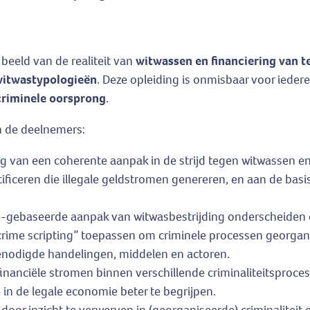
 beeld van de realiteit van
witwassen en financiering van 
itwastypologieën
. Deze opleiding is onmisbaar voor iedere
criminele oorsprong
.
n de deelnemers:
 van een coherente aanpak in de strijd tegen witwassen en
ificeren die illegale geldstromen genereren, en aan de basi
o-gebaseerde aanpak van witwasbestrijding onderscheiden 
rime scripting” toepassen om criminele processen georganis
 benodigde handelingen, middelen en actoren.
 financiële stromen binnen verschillende criminaliteitsproc
in de legale economie beter te begrijpen.