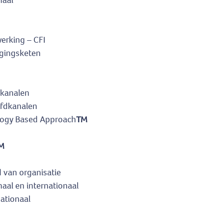
naal
werking – CFI
lgingsketen
dkanalen
fdkanalen
logy Based Approach
TM
M
 van organisatie
naal en internationaal
nationaal