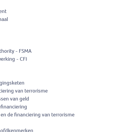
ent
naal
thority - FSMA
werking - CFI
lgingsketen
ciering van terrorisme
ssen van geld
financiering
 en de financiering van terrorisme
 hoofdkenmerken