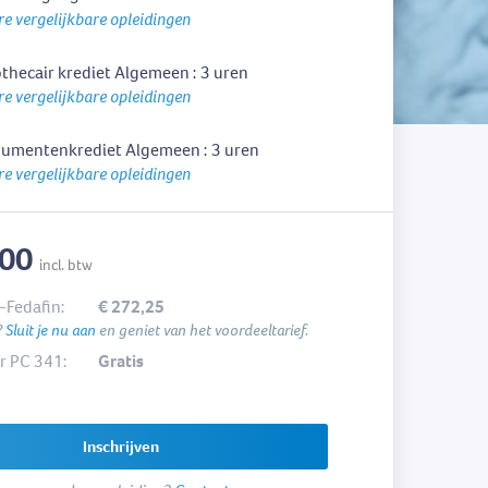
e vergelijkbare opleidingen
thecair krediet Algemeen : 3 uren
e vergelijkbare opleidingen
umentenkrediet Algemeen : 3 uren
e vergelijkbare opleidingen
,00
incl. btw
-Fedafin:
€ 272,25
?
Sluit je nu aan
en geniet van het voordeeltarief.
 PC 341:
Gratis
Inschrijven