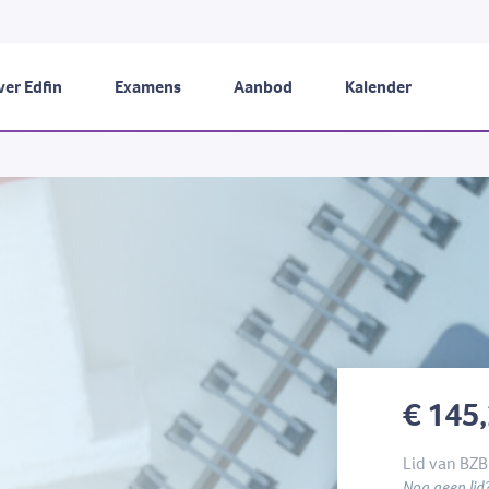
er Edfin
Examens
Aanbod
Kalender
€ 145
Lid van BZB
Nog geen lid