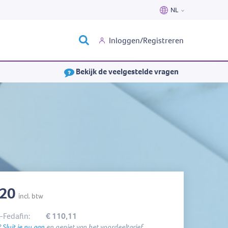
NL
Nederlands
Inloggen/Registreren
Français
Bekijk de veelgestelde vragen
,20
incl. btw
-Fedafin:
€ 110,11
?
Sluit je nu aan
en geniet van het voordeeltarief.