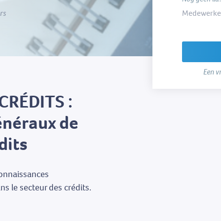
Medewerker
rs
Een v
CRÉDITS :
énéraux de
dits
connaissances
s le secteur des crédits.