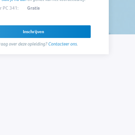
 PC 341:
Gratis
Inschrijven
raag over deze opleiding?
Contacteer ons
.