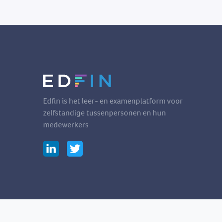
Edfin is het leer- en examenplatform voor
zelfstandige tussenpersonen en hun
medewerkers