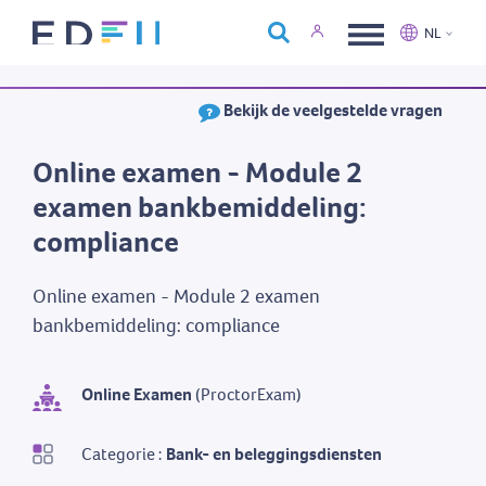
Over Edfin
NL
Opleidingen
Nederlands
Français
Bekijk de veelgestelde vragen
Kalender
Contact
Online examen - Module 2
examen bankbemiddeling:
compliance
Online examen - Module 2 examen
bankbemiddeling: compliance
Online Examen
(ProctorExam)
Categorie :
Bank- en beleggingsdiensten