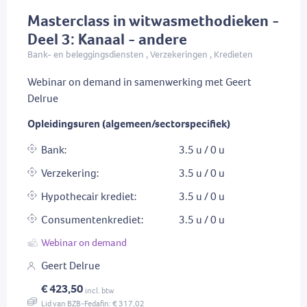
Masterclass in witwasmethodieken -
Deel 3: Kanaal - andere
Bank- en beleggingsdiensten , Verzekeringen , Kredieten
Webinar on demand in samenwerking met Geert
Delrue
Opleidingsuren (algemeen/sectorspecifiek)
Bank:
3.5 u / 0 u
Verzekering:
3.5 u / 0 u
Hypothecair krediet:
3.5 u / 0 u
Consumentenkrediet:
3.5 u / 0 u
Webinar on demand
Geert Delrue
€ 423,50
incl. btw
Lid van BZB-Fedafin: € 317,02