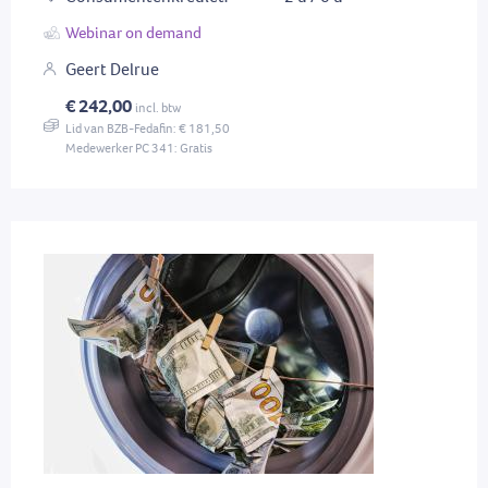
Webinar on demand
Geert Delrue
€ 242,00
incl. btw
Lid van BZB-Fedafin: € 181,50
Medewerker PC 341: Gratis