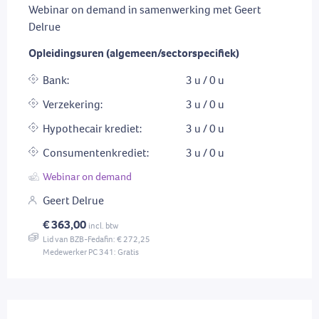
Webinar on demand in samenwerking met Geert
Delrue
Opleidingsuren (algemeen/sectorspecifiek)
Bank:
3 u / 0 u
Verzekering:
3 u / 0 u
Hypothecair krediet:
3 u / 0 u
Consumentenkrediet:
3 u / 0 u
Webinar on demand
Geert Delrue
€ 363,00
incl. btw
Lid van BZB-Fedafin: € 272,25
Medewerker PC 341: Gratis