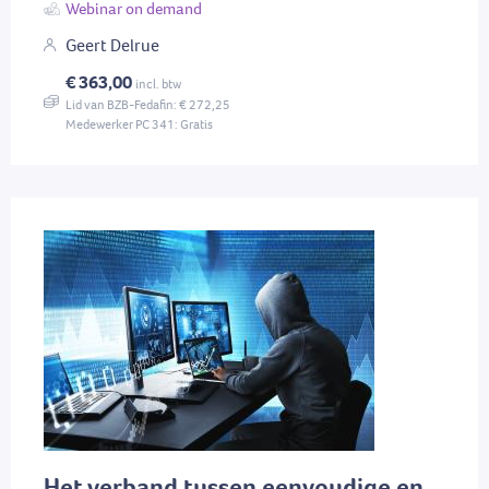
Webinar on demand
Geert Delrue
€ 363,00
incl. btw
Lid van BZB-Fedafin: € 272,25
Medewerker PC 341: Gratis
Het verband tussen eenvoudige en