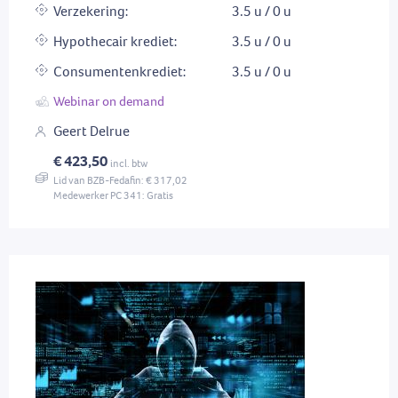
Verzekering:
3.5 u / 0 u
Hypothecair krediet:
3.5 u / 0 u
Consumentenkrediet:
3.5 u / 0 u
Webinar on demand
Geert Delrue
€ 423,50
incl. btw
Lid van BZB-Fedafin: € 317,02
Medewerker PC 341: Gratis