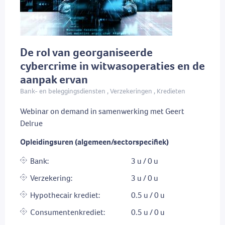
De rol van georganiseerde
cybercrime in witwasoperaties en de
aanpak ervan
Bank- en beleggingsdiensten , Verzekeringen , Kredieten
Webinar on demand in samenwerking met Geert
Delrue
Opleidingsuren (algemeen/sectorspecifiek)
Bank:
3 u / 0 u
Verzekering:
3 u / 0 u
Hypothecair krediet:
0.5 u / 0 u
Consumentenkrediet:
0.5 u / 0 u