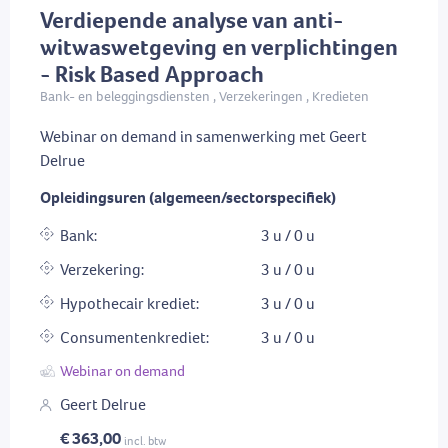
Verdiepende analyse van anti-
witwaswetgeving en verplichtingen
- Risk Based Approach
Bank- en beleggingsdiensten , Verzekeringen , Kredieten
Webinar on demand in samenwerking met Geert
Delrue
Opleidingsuren (algemeen/sectorspecifiek)
Bank:
3 u / 0 u
Verzekering:
3 u / 0 u
Hypothecair krediet:
3 u / 0 u
Consumentenkrediet:
3 u / 0 u
Webinar on demand
Geert Delrue
€ 363,00
incl. btw