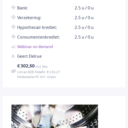
Bank:
2.5 u / 0 u
Verzekering:
2.5 u / 0 u
Hypothecair krediet:
2.5 u / 0 u
Consumentenkrediet:
2.5 u / 0 u
Webinar on demand
Geert Delrue
€ 302,50
incl. btw
Lid van BZB-Fedafin: € 226,27
Medewerker PC 341: Gratis