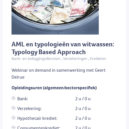
AML en typologieën van witwassen:
Typology Based Approach
Bank- en beleggingsdiensten , Verzekeringen , Kredieten
Webinar on demand in samenwerking met Geert
Delrue
Opleidingsuren (algemeen/sectorspecifiek)
Bank:
2 u / 0 u
Verzekering:
2 u / 0 u
Hypothecair krediet:
2 u / 0 u
Consumentenkrediet:
2 u / 0 u