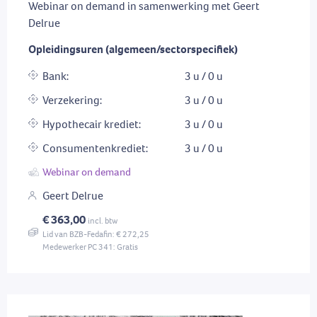
Webinar on demand in samenwerking met Geert
Delrue
Opleidingsuren (algemeen/sectorspecifiek)
Bank:
3 u / 0 u
Verzekering:
3 u / 0 u
Hypothecair krediet:
3 u / 0 u
Consumentenkrediet:
3 u / 0 u
Webinar on demand
Geert Delrue
€ 363,00
incl. btw
Lid van BZB-Fedafin: € 272,25
Medewerker PC 341: Gratis