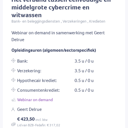
middelgrote cybercrime en
witwassen
Bank- en beleggingsdiensten , Verzekeringen , Kredieten
Webinar on demand in samenwerking met Geert
Delrue
Opleidingsuren (algemeen/sectorspecifiek)
Bank:
3.5 u / 0 u
Verzekering:
3.5 u / 0 u
Hypothecair krediet:
0.5 u / 0 u
Consumentenkrediet:
0.5 u / 0 u
Webinar on demand
Geert Delrue
€ 423,50
incl. btw
Lid van BZB-Fedafin: € 317,02