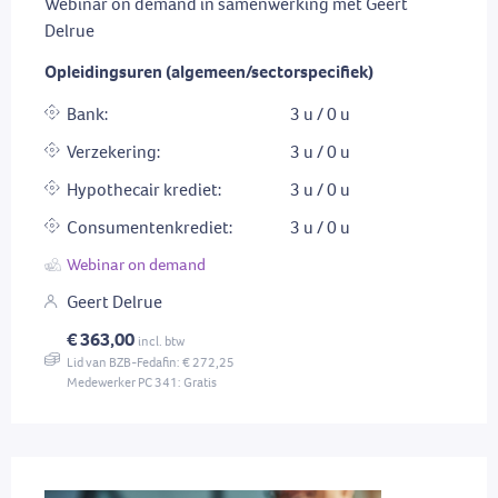
Webinar on demand in samenwerking met Geert
Delrue
Opleidingsuren (algemeen/sectorspecifiek)
Bank:
3 u / 0 u
Verzekering:
3 u / 0 u
Hypothecair krediet:
3 u / 0 u
Consumentenkrediet:
3 u / 0 u
Webinar on demand
Geert Delrue
€ 363,00
incl. btw
Lid van BZB-Fedafin: € 272,25
Medewerker PC 341: Gratis