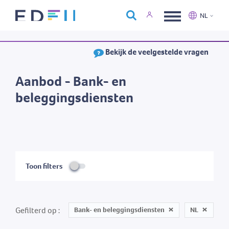
Over Edfin
NL
Opleidingen
Nederlands
Français
Bekijk de veelgestelde vragen
Kalender
Contact
Aanbod - Bank- en
beleggingsdiensten
Toon filters
Gefilterd op
Bank- en beleggingsdiensten
NL