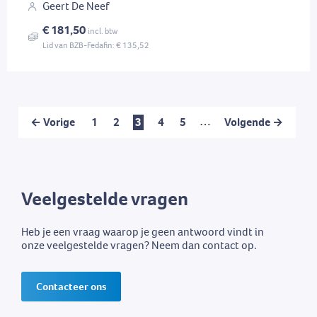
Geert De Neef
€ 181,50
incl. btw
Lid van BZB-Fedafin: € 135,52
…
← Vorige
1
2
3
4
5
Volgende →
Veelgestelde vragen
Heb je een vraag waarop je geen antwoord vindt in
onze veelgestelde vragen? Neem dan contact op.
Contacteer ons