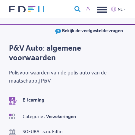
Over Edfin
NL
Opleidingen
Nederlands
Français
Bekijk de veelgestelde vragen
Kalender
Contact
P&V Auto: algemene
voorwaarden
Polisvoorwaarden van de polis auto van de
maatschappij P&V
E-learning
Categorie :
Verzekeringen
SOFUBA i.s.m. Edfin