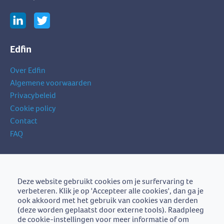
Edfin
Over Edfin
Algemene voorwaarden
Privacybeleid
Cookie policy
Contact
FAQ
Schrijf je in op onze nieuwsbrief
je
Deze website gebruikt cookies om je surfervaring te
Schrijf je in
e-
verbeteren. Klik je op 'Accepteer alle cookies', dan ga je
mailadres
ook akkoord met het gebruik van cookies van derden
(deze worden geplaatst door externe tools). Raadpleeg
de cookie-instellingen voor meer informatie of om