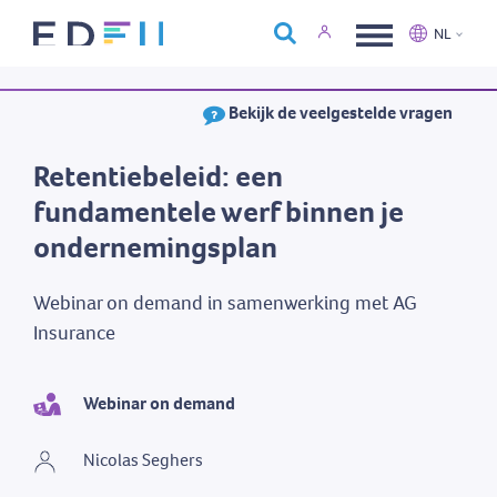
Over Edfin
NL
Opleidingen
Nederlands
Français
Bekijk de veelgestelde vragen
Kalender
Contact
Retentiebeleid: een
fundamentele werf binnen je
ondernemingsplan
Webinar on demand in samenwerking met AG
Insurance
Webinar on demand
Nicolas Seghers