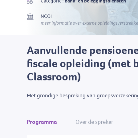
Categorie :
Bank- en beleggingsdiensten
NCOI
meer informatie over externe opleidingsverstrekke
Aanvullende pensioene
fiscale opleiding (met 
Classroom)
Met grondige bespreking van groepsverzekering
Programma
Over de spreker