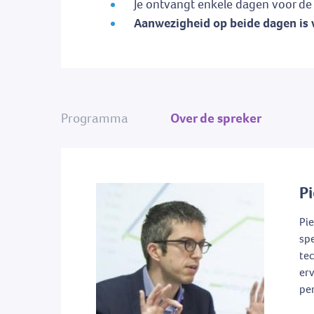
Je ontvangt enkele dagen voor de s
Aanwezigheid op beide dagen is v
Programma
Over de spreker
Pi
Pie
spe
tec
erv
pe