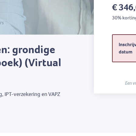
€ 346
30% kortin
rs
Inschrij
n: grondige
datum
boek) (Virtual
Een v
, IPT-verzekering en VAPZ