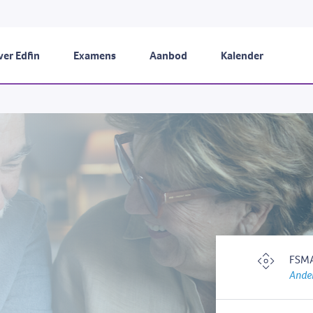
er Edfin
Examens
Aanbod
Kalender
FSMA
Ander