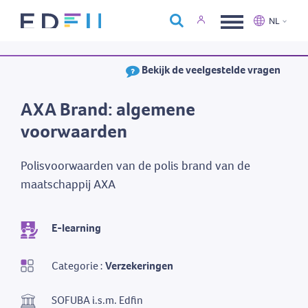
Over Edfin
NL
Opleidingen
Nederlands
Français
Bekijk de veelgestelde vragen
Kalender
Contact
AXA Brand: algemene
voorwaarden
Polisvoorwaarden van de polis brand van de
maatschappij AXA
E-learning
Categorie :
Verzekeringen
SOFUBA i.s.m. Edfin