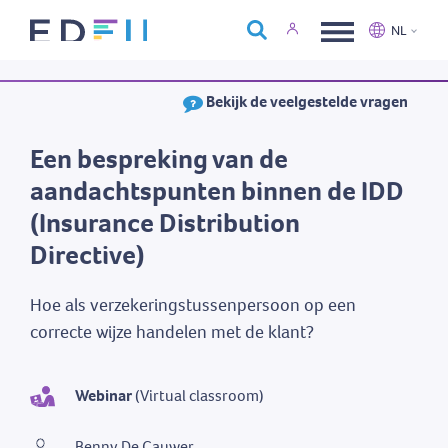
Over Edfin
NL
Opleidingen
Nederlands
Français
Bekijk de veelgestelde vragen
Kalender
Contact
Een bespreking van de
aandachtspunten binnen de IDD
(Insurance Distribution
Directive)
Hoe als verzekeringstussenpersoon op een
correcte wijze handelen met de klant?
Webinar
(Virtual classroom)
Benny De Cauwer