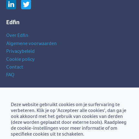
Edfin
Over Edfin
Algemene voorwaarden
Privacybeleid
Cookie policy
Contact
FAQ
Schrijf je in op onze nieuwsbrief
je
Deze website gebruikt cookies om je surfervaring te
Schrijf je in
e-
verbeteren. Klik je op 'Accepteer alle cookies', dan ga je
mailadres
ook akkoord met het gebruik van cookies van derden
(deze worden geplaatst door externe tools). Raadpleeg
de cookie-instellingen voor meer informatie of om
specifieke cookies uit te schakelen.
Edfin is een initiatief van